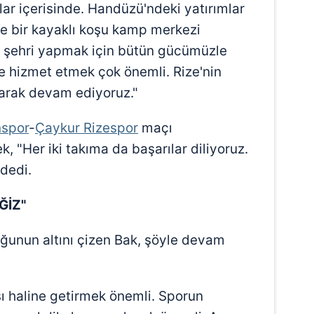
lar içerisinde. Handüzü'ndeki yatırımlar
e bir kayaklı koşu kamp merkezi
or şehri yapmak için bütün gücümüzle
e hizmet etmek çok önemli. Rize'nin
ırarak devam ediyoruz."
nspor
-
Çaykur Rizespor
maçı
, "Her iki takıma da başarılar diliyoruz.
 dedi.
ĞİZ"
duğunun altını çizen Bak, şöyle devam
ı haline getirmek önemli. Sporun