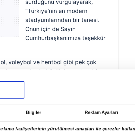
sürdüğünü vurgulayarak,
"Türkiye'nin en modern
stadyumlarından bir tanesi.
Onun için de Sayın
Cumhurbaşkanımıza teşekkür
bol, voleybol ve hentbol gibi pek çok
 de son aylarda büyük başarılar elde
pıya yaptıkları yatırımların karşılığını
anlattı.
AHİBİZ"
Bilgiler
Reklam Ayarları
upa Futbol Şampiyonası'na hazırlandığını
i en modern stadyumlara sahip olan
rlama faaliyetlerinin yürütülmesi amaçları ile çerezler kullan