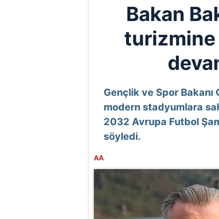
Bakan Bak
turizmine
deva
Gençlik ve Spor Bakanı
modern stadyumlara sahip
2032 Avrupa Futbol Şam
söyledi.
AA