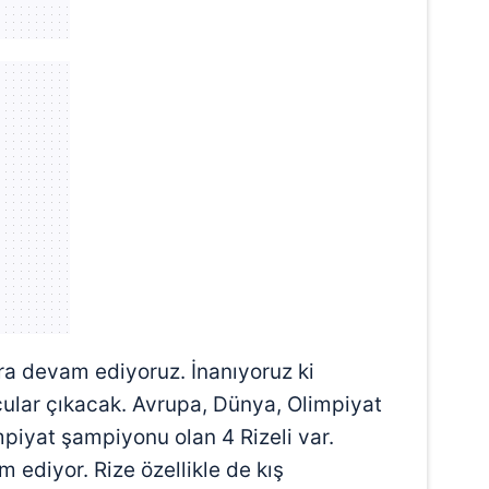
 çerezlerle ilgili bilgi almak için lütfen
tıklayınız
.
ra devam ediyoruz. İnanıyoruz ki
cular çıkacak. Avrupa, Dünya, Olimpiyat
piyat şampiyonu olan 4 Rizeli var.
m ediyor. Rize özellikle de kış