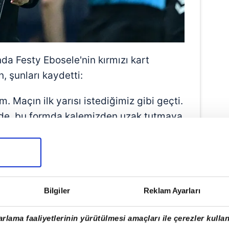
da Festy Ebosele'nin kırmızı kart
, şunları kaydetti:
m. Maçın ilk yarısı istediğimiz gibi geçti.
rde, bu formda kalemizden uzak tutmaya
da gayet iyi yaptık. İkinci yarıda ne yazık
sarıdan kırmızı kart bizi bir kişi eksik
gol yememiz ise bir hayal kırıklığına
ayağa kalkamadık, istediğimiz oyunu
Bilgiler
Reklam Ayarları
arz maçları kazanmak istiyorsan anları
Karşındaki takım çok güçlü. Ne yazık ki
rlama faaliyetlerinin yürütülmesi amaçları ile çerezler kullan
ksiyonu veremedik. Bu maçı unutup artık