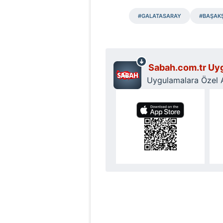
mevzuata uygun olarak kullanılan
#GALATASARAY
#BAŞAK
Sabah.com.tr Uyg
Uygulamalara Özel Ay