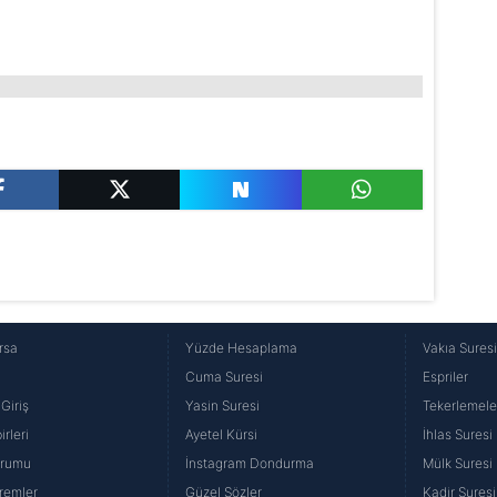
rsa
Yüzde Hesaplama
Vakıa Sures
Cuma Suresi
Espriler
Giriş
Yasin Suresi
Tekerlemele
rleri
Ayetel Kürsi
İhlas Suresi
urumu
İnstagram Dondurma
Mülk Suresi
remler
Güzel Sözler
Kadir Suresi