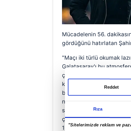
Mücadelenin 56. dakikasın
gördüğünü hatırlatan Şahin
"Maçı iki türlü okumak lazı
Galatasaray'ı bu atmosfe
çalıştık. Ön alan baskısını 
ki çok erken yediğimiz çift 
Reddet
bıraktı. Hemen arkasından 
neden oldu. Ondan sonra 
Rıza
sahaya yansıtamadık. Bu t
çok doğru oynaman lazım. 
"Sitelerimizde reklam ve paza
10 kişiyle istediğimiz rea