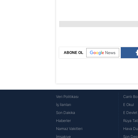
ABONE OL
Veri Politikası
Canlı Bo
İş İlanları
E Okul
Son Dakika
E Devlet 
Haberler
Rüya Tabi
Namaz Vakitleri
Hava D
İmsakiye
Son Dep