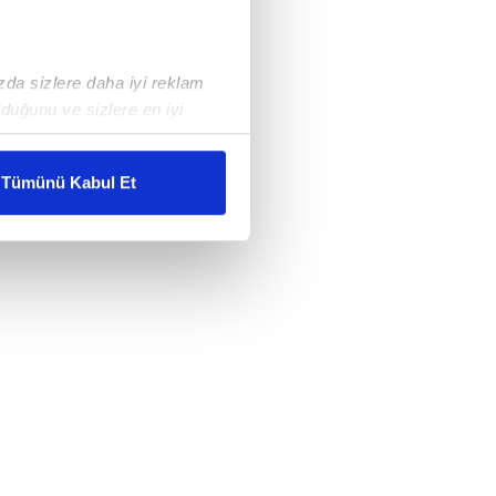
ızda sizlere daha iyi reklam
duğunu ve sizlere en iyi
liyetlerimizi karşılamak
Tümünü Kabul Et
ar gösterilmeyecektir."
çerezler kullanılmaktadır. Bu
u hizmetlerinin sunulması
i ve sizlere yönelik
nılacaktır.
kin detaylı bilgi için Ayarlar
ak ve sitemizde ilgili