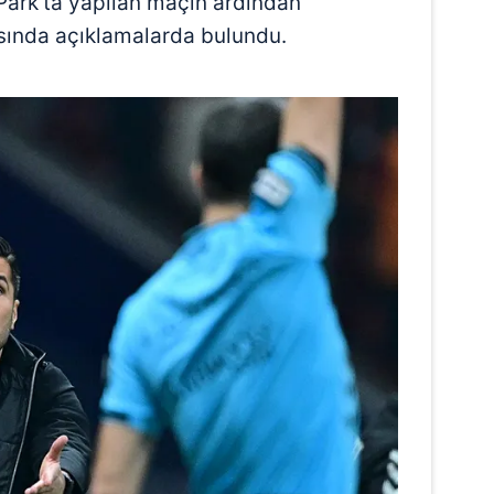
ark'ta yapılan maçın ardından
sında açıklamalarda bulundu.