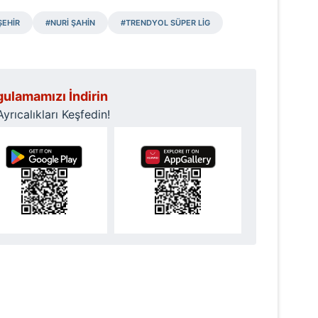
 çerezlerle ilgili bilgi almak için lütfen
tıklayınız
.
ŞEHİR
#NURİ ŞAHİN
#TRENDYOL SÜPER LİG
ulamamızı İndirin
rıcalıkları Keşfedin!