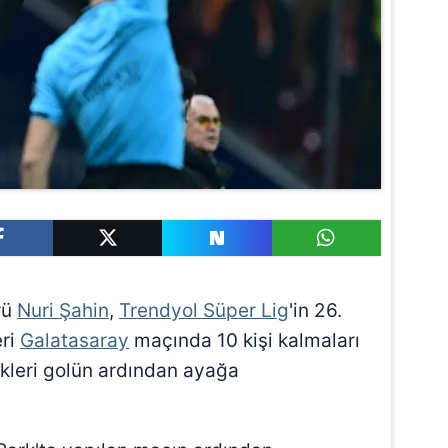
rü
Nuri Şahin
,
Trendyol Süper Lig
'in 26.
eri
Galatasaray
maçında 10 kişi kalmaları
kleri golün ardından ayağa