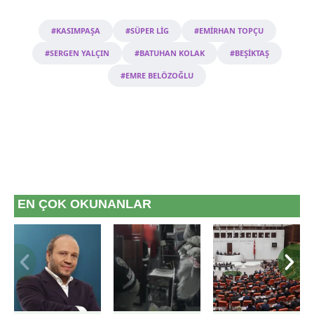
#KASIMPAŞA
#SÜPER LİG
#EMİRHAN TOPÇU
#SERGEN YALÇIN
#BATUHAN KOLAK
#BEŞİKTAŞ
#EMRE BELÖZOĞLU
EN ÇOK OKUNANLAR