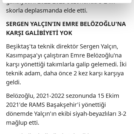
galibiyetini 2022-2023 sezonunda 5-2'lik
reklamların maliyetlerimizi karşılamak noktasında tek gelir
skorla deplasmanda elde etti.
kalemimiz olduğunu sizlere hatırlatmak isteriz.
SERGEN YALÇIN'IN EMRE BELÖZOĞLU'NA
Her halükârda, kullanıcılar, bu çerezlere izin vermedikleri
KARŞI GALİBİYETİ YOK
takdirde, kullanıcılara hedefli reklamlar
gösterilmeyecektir."
Beşiktaş'ta teknik direktör Sergen Yalçın,
Kasımpaşa'yı çalıştıran Emre Belözoğlu'na
Sizlere daha iyi bir hizmet sunabilmek için İnternet
Sitemizde kendimize ve üçüncü kişilere ait çerezler
karşı yönettiği takımlarla galip gelemedi. İki
kullanılmaktadır. Bu çerezler vasıtasıyla çeşitli kişisel
teknik adam, daha önce 2 kez karşı karşıya
verileriniz işlenmekte olup gerekli olan çerezler bilgi
geldi.
toplumu hizmetlerinin sunulması amacıyla
kullanılmaktadır. Diğer çerezler, sitemizin daha işlevsel
Belözoğlu, 2021-2022 sezonunda 15 Ekim
kılınması ve kişiselleştirilmesi ve sizlere yönelik
2021'de RAMS Başakşehir'i yönettiği
reklam/pazarlama faaliyetlerinin yapılması, amaçlarıyla
dönemde Yalçın'ın ekibi siyah-beyazlıları 3-2
sınırlı olarak açık rızanız dahilinde kullanılacaktır.
mağlup etti.
Çerezlere ilişkin tercihlerinizi aşağıda yer alan panel
vasıtasıyla belirleyebilirsiniz. Çerezlere ilişkin detaylı bilgi