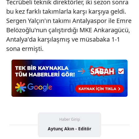
Tecrübeli teknik direktörler, iki sezon sonra
için Ayarlar butonuna tıklayabilir,
Çerez Bilgilendirme
bu kez farklı takımlarla karşı karşıya geldi.
Metnimizi
ziyaret edebilirsiniz.
Sergen Yalçın'ın takımı Antalyaspor ile Emre
Belözoğlu'nun çalıştırdığı MKE Ankaragücü,
6698 sayılı Kişisel Verilerin Korunması Kanunu uyarınca
hazırlanmış Aydınlatma Metnimizi okumak ve sitemizde
Antalya'da karşılaşmış ve müsabaka 1-1
ilgili mevzuata uygun olarak kullanılan çerezlerle ilgili bilgi
sona ermişti.
almak için lütfen
tıklayınız
.
Haber Girişi
Aytunç Akın - Editör