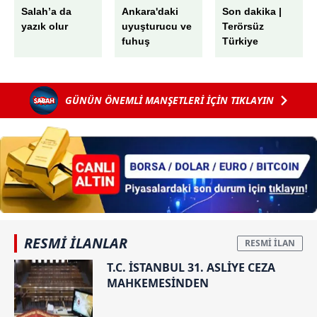
Salah’a da
Ankara'daki
Son dakika |
yazık olur
uyuşturucu ve
Terörsüz
fuhuş
Türkiye
operasyonunda
sürecinde yeni
şok mesajlar:
gelişme:
Bunca kokaine
Kanun Teklifi
GÜNÜN ÖNEMLİ MANŞETLERİ İÇİN TIKLAYIN
uyumam...
Adalet
Komisyonu'nda
kabul edildi
RESMİ İLANLAR
T.C. İSTANBUL 31. ASLİYE CEZA
MAHKEMESİNDEN