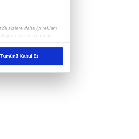
ızda sizlere daha iyi reklam
duğunu ve sizlere en iyi
liyetlerimizi karşılamak
Tümünü Kabul Et
ar gösterilmeyecektir."
çerezler kullanılmaktadır. Bu
u hizmetlerinin sunulması
i ve sizlere yönelik
nılacaktır.
kin detaylı bilgi için Ayarlar