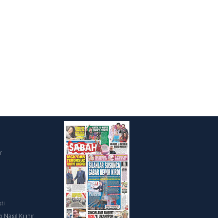
ak ve sitemizde ilgili
i
r
ti
 Nasıl Kılınır