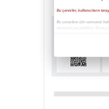
#GAZİANTEP FK
#SÜPE
Bu çerezler, kullanıcıların tara
Bu çerezlere izin vermeniz halin
Sabah.com.tr Uyg
deneyimi yaşatabiliriz. Bunu y
Uygulamalara Özel Ay
içerikleri sunabilmek adına el
noktasında tek gelir kalemimiz 
Her halükârda, kullanıcılar, bu 
Sizlere daha iyi bir hizmet sun
çerezler vasıtasıyla çeşitli kiş
amacıyla kullanılmaktadır. Diğer
reklam/pazarlama faaliyetlerinin
Çerezlere ilişkin tercihlerinizi 
butonuna tıklayabilir,
Çerez Bi