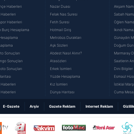
hçe Haberleri
Nazar Duası
Akşam Namaz
 Haberleri
Felak Nas Suresi
Sabah Namaz
por Haberleri
Fetih Suresi
Öğlen Namazı
n Burç Hesaplama
Hotmail Giriş
İkindi Namaz
 Hesaplama
Metrobüs Durakları
Günaydın Me
saplama
Aşk Sözleri
Doğum Günü
to Sonuçları
Abdest Nasıl Alınır?
Marmaray Du
yango Sonuçları
Atasözleri
Saatlerin A
Loto Sonuçları
Erkek İsimleri
Dini Bilgiler
aritası
Yüzde Hesaplama
Esmaül Hüs
Haberleri
Kız İsimleri
İstiklal Marş
Haberleri
Dünya Haritası
Cuma Mesaj
E-Gazete
Arşiv
Gazete Reklam
Internet Reklam
Gizlili