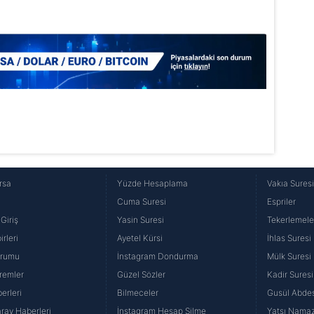
Korunması Kanunu uyarınca hazırlanmış Aydınlatma Metnimizi okum
 çerezlerle ilgili bilgi almak için lütfen
tıklayınız
.
rsa
Yüzde Hesaplama
Vakıa Sures
Cuma Suresi
Espriler
Giriş
Yasin Suresi
Tekerlemele
rleri
Ayetel Kürsi
İhlas Suresi
urumu
İnstagram Dondurma
Mülk Suresi
remler
Güzel Sözler
Kadir Suresi
erleri
Bilmeceler
Gusül Abdes
ray Haberleri
İnstagram Hesap Silme
Yatsı Namazı