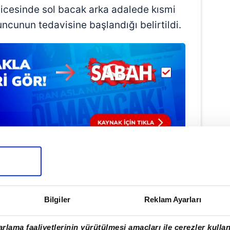
icesinde sol bacak arka adalede kısmi
yuncunun tedavisine başlandığı belirtildi.
Haber Girişi
Aytunç Akın - Editör
Bilgiler
Reklam Ayarları
rlama faaliyetlerinin yürütülmesi amaçları ile çerezler kullan