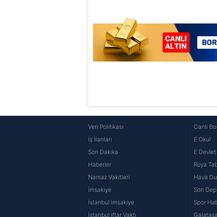
6698 sayılı Kişisel Verilerin 
mevzuata uygun olarak kullanılan
Veri Politikası
Canlı Bo
İş İlanları
E Okul
Son Dakika
E Devlet 
Haberler
Rüya Tabi
Namaz Vakitleri
Hava D
İmsakiye
Son Dep
İstanbul İmsakiye
Spor Hab
İstanbul İftar Vakti
Galatasa