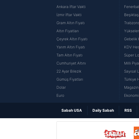
Ankara İftar Vakti
Fenerba
İzmir İftar Vakti
Beşiktaş
Gram Altın Fiyatı
Trabzons
Altın Fiyatları
Yüksele
Çeyrek Altın Fiyatı
Gebelik
Yarım Altın Fiyatı
KDV He
Tam Altın Fiyatı
Süper Lo
Cumhuriyet Altını
Milli Pi
22 Ayar Bilezik
Sayısal 
Gümüş Fiyatları
Türkiye H
Dolar
Magazin 
Euro
Ekonomi 
Sabah USA
Daily Sabah
RSS