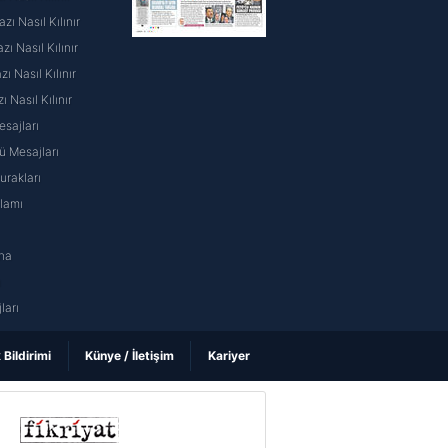
ı Nasıl Kılınır
ı Nasıl Kılınır
 Nasıl Kılınır
ı Nasıl Kılınır
sajları
 Mesajları
rakları
nlamı
na
ı
ları
k Bildirimi
Künye / İletişim
Kariyer