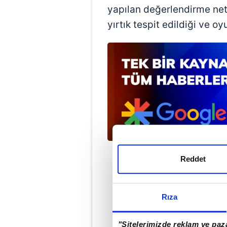
yapılan değerlendirme net
yırtık tespit edildiği ve o
Reddet
Rıza
"Sitelerimizde reklam ve paza