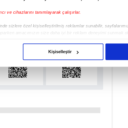
R LİG
#FENERBAHÇE
#LEVENT MERCAN
yıcı ve cihazlarını tanımlayarak çalışırlar.
de sizlere özel kişiselleştirilmiş reklamlar sunabilir, sayfalarım
ulamamızı İndirin
aparken amacımızın size daha iyi bir reklam deneyimi sunmak ol
rıcalıkları Keşfedin!
imizden gelen çabayı gösterdiğimizi ve bu noktada, reklamların ma
olduğunu sizlere hatırlatmak isteriz.
Kişiselleştir
çerezlere izin vermedikleri takdirde, kullanıcılara hedefli reklaml
abilmek için İnternet Sitemizde kendimize ve üçüncü kişilere ait 
isel verileriniz işlenmekte olup gerekli olan çerezler bilgi toplum
 çerezler, sitemizin daha işlevsel kılınması ve kişiselleştirilmes
 yapılması, amaçlarıyla sınırlı olarak açık rızanız dahilinde kulla
aşağıda yer alan panel vasıtasıyla belirleyebilirsiniz. Çerezlere iliş
lgilendirme Metnimizi
ziyaret edebilirsiniz.