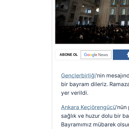
ABONE OL
Gençlerbirliği
'nin mesajınd
bir bayram dileriz. Ramaza
yer verildi.
Ankara Keçiörengücü
'nün 
sağlık ve huzur dolu bir 
Bayramımız mübarek olsun.