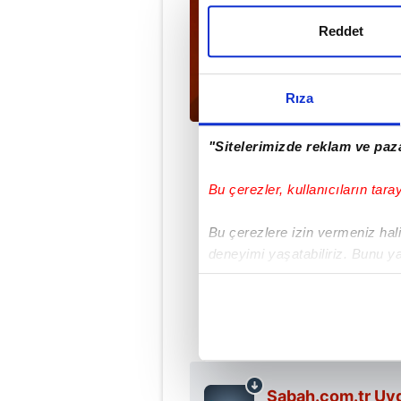
Reddet
Rıza
"Sitelerimizde reklam ve paza
Bu çerezler, kullanıcıların tara
Ahme
Bu çerezlere izin vermeniz halin
deneyimi yaşatabiliriz. Bunu y
içerikleri sunabilmek adına el
#MKE ANKARAGÜCÜ
noktasında tek gelir kalemimiz 
Her halükârda, kullanıcılar, bu 
Sizlere daha iyi bir hizmet sun
Sabah.com.tr Uyg