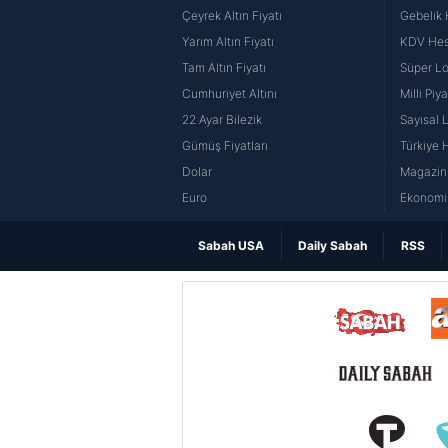
Çeyrek Altın Fiyatı
Gebelik
Yarım Altın Fiyatı
KDV He
Tam Altın Fiyatı
Süper Lo
Cumhuriyet Altını
Milli Pi
22 Ayar Bilezik
Sayısal 
Gümüş Fiyatları
Türkiye H
Dolar
Magazin 
Euro
Ekonomi 
Sabah USA
Daily Sabah
RSS