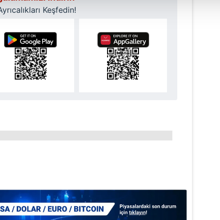
isel verileriniz işlenmekte olup gerekli olan çerezler bilgi toplum
rıcalıkları Keşfedin!
 çerezler, sitemizin daha işlevsel kılınması ve kişiselleştirilmes
 yapılması, amaçlarıyla sınırlı olarak açık rızanız dahilinde kulla
aşağıda yer alan panel vasıtasıyla belirleyebilirsiniz. Çerezlere iliş
lgilendirme Metnimizi
ziyaret edebilirsiniz.
Korunması Kanunu uyarınca hazırlanmış Aydınlatma Metnimizi okum
 çerezlerle ilgili bilgi almak için lütfen
tıklayınız
.