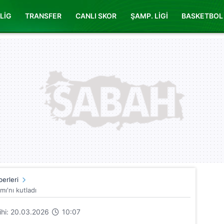
LİG
TRANSFER
CANLI SKOR
ŞAMP. LİGİ
BASKETBOL
erleri
ı'nı kutladı
rihi: 20.03.2026
10:07