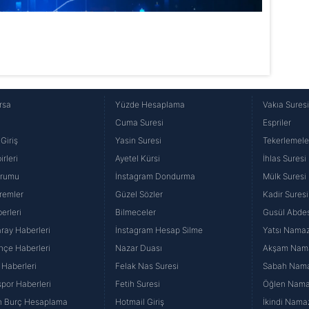
rsa
Yüzde Hesaplama
Vakıa Sures
Cuma Suresi
Espriler
Giriş
Yasin Suresi
Tekerlemele
rleri
Ayetel Kürsi
İhlas Suresi
urumu
İnstagram Dondurma
Mülk Suresi
remler
Güzel Sözler
Kadir Suresi
erleri
Bilmeceler
Gusül Abdes
ray Haberleri
İnstagram Hesap Silme
Yatsı Namazı
hçe Haberleri
Nazar Duası
Akşam Namaz
 Haberleri
Felak Nas Suresi
Sabah Namaz
por Haberleri
Fetih Suresi
Öğlen Namazı
n Burç Hesaplama
Hotmail Giriş
İkindi Namaz