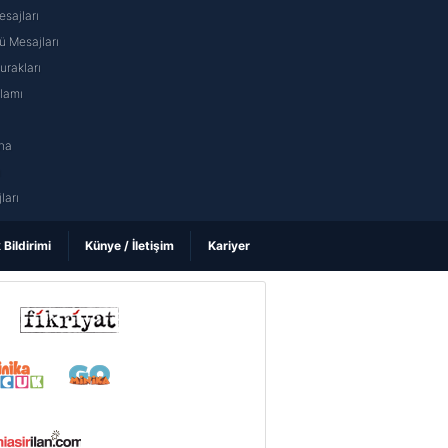
sajları
 Mesajları
rakları
nlamı
na
ı
ları
k Bildirimi
Künye / İletişim
Kariyer