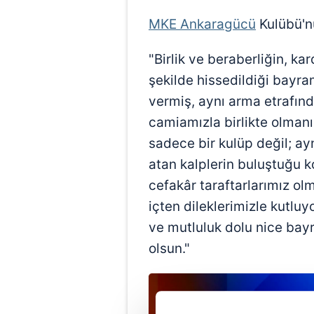
MKE Ankaragücü
Kulübü'n
"Birlik ve beraberliğin, k
şekilde hissedildiği bayr
vermiş, aynı arma etrafı
camiamızla birlikte olma
sadece bir kulüp değil; ay
atan kalplerin buluştuğu k
cefakâr taraftarlarımız o
içten dileklerimizle kutluyo
ve mutluluk dolu nice bay
olsun."