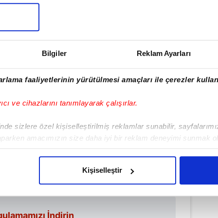
Bilgiler
Reklam Ayarları
rlama faaliyetlerinin yürütülmesi amaçları ile çerezler kullan
Haber Girişi
yıcı ve cihazlarını tanımlayarak çalışırlar.
t Fettah Akkuş - Editör
de sizlere özel kişiselleştirilmiş reklamlar sunabilir, sayfalarım
aparken amacımızın size daha iyi bir reklam deneyimi sunmak ol
imizden gelen çabayı gösterdiğimizi ve bu noktada, reklamların ma
#GENÇLERBİRLİĞİ
#ANKARA KEÇİÖRENGÜCÜ
olduğunu sizlere hatırlatmak isteriz.
#ANKARAGÜCÜ
Kişiselleştir
çerezlere izin vermedikleri takdirde, kullanıcılara hedefli reklaml
abilmek için İnternet Sitemizde kendimize ve üçüncü kişilere ait 
ulamamızı İndirin