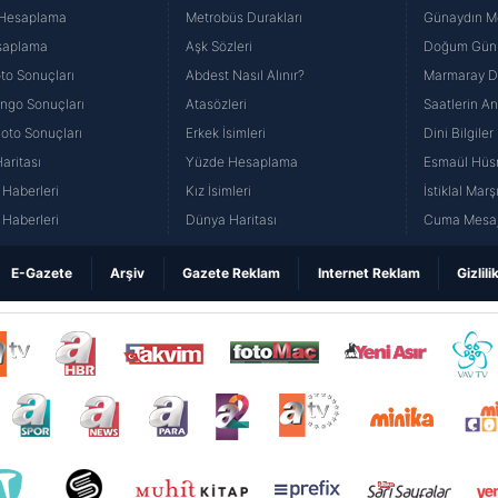
 Hesaplama
Metrobüs Durakları
Günaydın Me
saplama
Aşk Sözleri
Doğum Günü
to Sonuçları
Abdest Nasıl Alınır?
Marmaray Du
yango Sonuçları
Atasözleri
Saatlerin A
Loto Sonuçları
Erkek İsimleri
Dini Bilgiler
aritası
Yüzde Hesaplama
Esmaül Hüs
Haberleri
Kız İsimleri
İstiklal Marş
Haberleri
Dünya Haritası
Cuma Mesaj
E-Gazete
Arşiv
Gazete Reklam
Internet Reklam
Gizlili