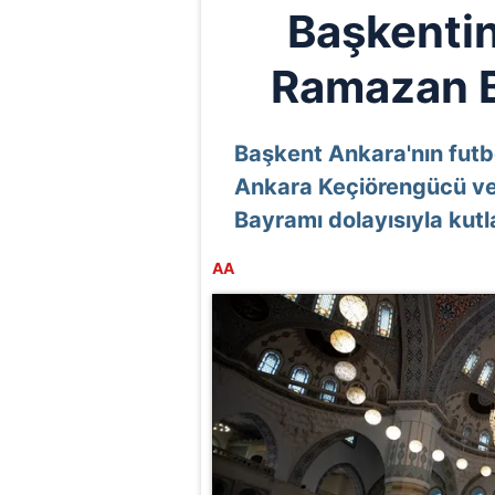
Başkentin
Ramazan B
Başkent Ankara'nın futbo
Ankara Keçiörengücü v
Bayramı dolayısıyla kut
AA