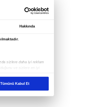
Hakkında
ılmaktadır.
ızda sizlere daha iyi reklam
duğunu ve sizlere en iyi
liyetlerimizi karşılamak
Tümünü Kabul Et
ar gösterilmeyecektir."
çerezler kullanılmaktadır. Bu