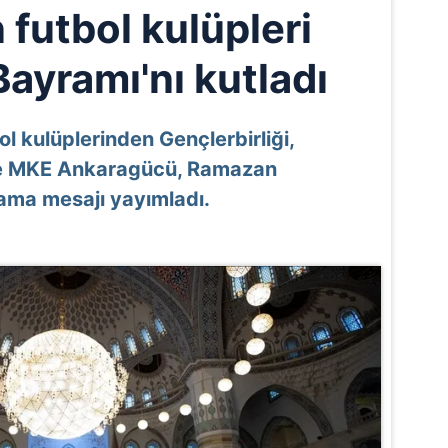
 futbol kulüpleri
ayramı'nı kutladı
l kulüplerinden Gençlerbirliği,
e MKE Ankaragücü, Ramazan
lama mesajı yayımladı.