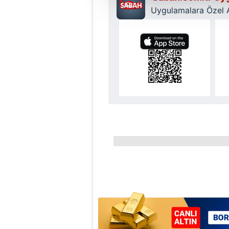
çerezler vasıtasıyla çeşitli kiş
Uygulamalara Özel Ay
amacıyla kullanılmaktadır. Diğer
reklam/pazarlama faaliyetlerinin
Çerezlere ilişkin tercihlerinizi 
butonuna tıklayabilir,
Çerez Bi
6698 sayılı Kişisel Verilerin 
mevzuata uygun olarak kullanılan