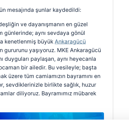
ün mesajında şunlar kaydedildi:
ardeşliğin ve dayanışmanın en güzel
am günlerinde; aynı sevdaya gönül
nda kenetlenmiş büyük
Ankaragücü
nın gururunu yaşıyoruz. MKE Ankaragücü
nı duyguları paylaşan, aynı heyecanla
ocaman bir ailedir. Bu vesileyle; başta
lmak üzere tüm camiamızın bayramını en
r, sevdiklerinizle birlikte sağlık, huzur
ramlar diliyoruz. Bayramımız mübarek