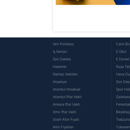
Veri Politikası
Canlı Bo
İş İlanları
E Okul
Son Dakika
E Devlet 
Haberler
Rüya Tabi
Namaz Vakitleri
Hava D
İmsakiye
Son Dep
İstanbul İmsakiye
Spor Hab
İstanbul İftar Vakti
Galatasa
Ankara İftar Vakti
Fenerba
İzmir İftar Vakti
Beşiktaş
Gram Altın Fiyatı
Trabzons
Altın Fiyatları
Yüksele