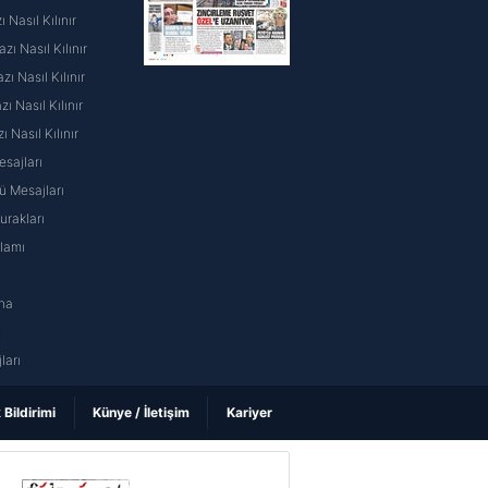
 Nasıl Kılınır
ı Nasıl Kılınır
ı Nasıl Kılınır
 Nasıl Kılınır
ı Nasıl Kılınır
sajları
 Mesajları
rakları
nlamı
na
ı
ları
k Bildirimi
Künye / İletişim
Kariyer