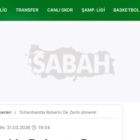
LİG
TRANSFER
CANLI SKOR
ŞAMP. LİGİ
BASKETBOL
erleri
Tottenham’da Roberto De Zerbi dönemi!
rihi: 31.03.2026
19:04