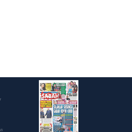
ak ve sitemizde ilgili
i
r
ti