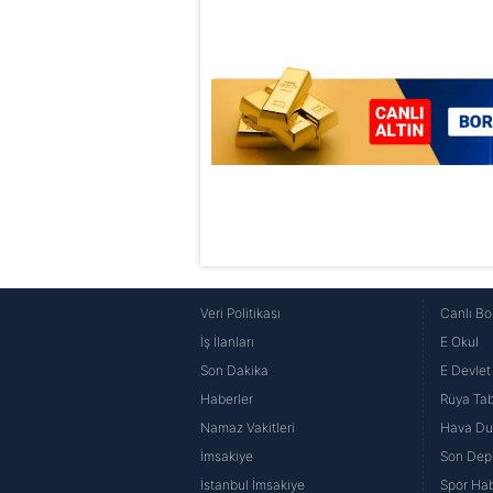
6698 sayılı Kişisel Verilerin 
mevzuata uygun olarak kullanılan
Veri Politikası
Canlı Bo
İş İlanları
E Okul
Son Dakika
E Devlet 
Haberler
Rüya Tabi
Namaz Vakitleri
Hava D
İmsakiye
Son Dep
İstanbul İmsakiye
Spor Hab