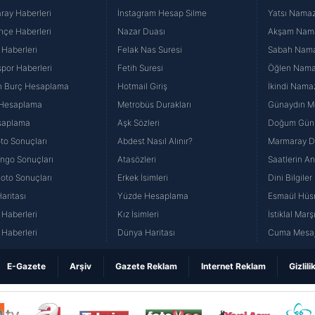
ray Haberleri
İnstagram Hesap Silme
Yatsı Namazı
hçe Haberleri
Nazar Duası
Akşam Namaz
 Haberleri
Felak Nas Suresi
Sabah Namaz
por Haberleri
Fetih Suresi
Öğlen Namazı
n Burç Hesaplama
Hotmail Giriş
İkindi Namaz
 Hesaplama
Metrobüs Durakları
Günaydın Me
saplama
Aşk Sözleri
Doğum Günü
to Sonuçları
Abdest Nasıl Alınır?
Marmaray Du
yango Sonuçları
Atasözleri
Saatlerin A
Loto Sonuçları
Erkek İsimleri
Dini Bilgiler
aritası
Yüzde Hesaplama
Esmaül Hüs
Haberleri
Kız İsimleri
İstiklal Marş
Haberleri
Dünya Haritası
Cuma Mesaj
E-Gazete
Arşiv
Gazete Reklam
Internet Reklam
Gizlili