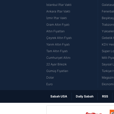
İstanbul İftar Vakti
Galatasa
Ankara İftar Vakti
Fenerba
İzmir İftar Vakti
Beşiktaş
Gram Altın Fiyatı
Trabzons
Altın Fiyatları
Yüksele
Çeyrek Altın Fiyatı
Gebelik
Yarım Altın Fiyatı
KDV He
Tam Altın Fiyatı
Süper Lo
Cumhuriyet Altını
Milli Pi
22 Ayar Bilezik
Sayısal 
Gümüş Fiyatları
Türkiye H
Dolar
Magazin 
Euro
Ekonomi 
Sabah USA
Daily Sabah
RSS