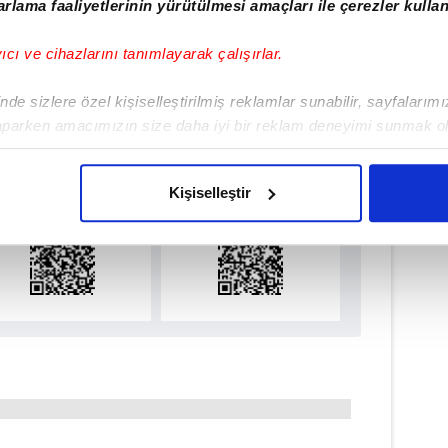
rlama faaliyetlerinin yürütülmesi amaçları ile çerezler kullan
#PREMİER LİG
#IGOR TUDOR
yıcı ve cihazlarını tanımlayarak çalışırlar.
de sizlere özel kişiselleştirilmiş reklamlar sunabilir, sayfalarım
ulamamızı İndirin
aparken amacımızın size daha iyi bir reklam deneyimi sunmak ol
imizden gelen çabayı gösterdiğimizi ve bu noktada, reklamların ma
rıcalıkları Keşfedin!
olduğunu sizlere hatırlatmak isteriz.
Kişiselleştir
çerezlere izin vermedikleri takdirde, kullanıcılara hedefli reklaml
abilmek için İnternet Sitemizde kendimize ve üçüncü kişilere ait 
isel verileriniz işlenmekte olup gerekli olan çerezler bilgi toplum
 çerezler, sitemizin daha işlevsel kılınması ve kişiselleştirilmes
 yapılması, amaçlarıyla sınırlı olarak açık rızanız dahilinde kulla
aşağıda yer alan panel vasıtasıyla belirleyebilirsiniz. Çerezlere iliş
lgilendirme Metnimizi
ziyaret edebilirsiniz.