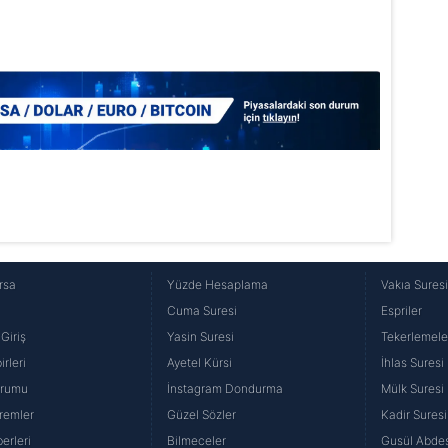
Korunması Kanunu uyarınca hazırlanmış Aydınlatma Metnimizi okum
 çerezlerle ilgili bilgi almak için lütfen
tıklayınız
.
rsa
Yüzde Hesaplama
Vakıa Sures
Cuma Suresi
Espriler
Giriş
Yasin Suresi
Tekerlemele
rleri
Ayetel Kürsi
İhlas Suresi
urumu
İnstagram Dondurma
Mülk Suresi
remler
Güzel Sözler
Kadir Suresi
erleri
Bilmeceler
Gusül Abdes