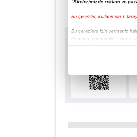
"Sitelerimizde reklam ve paza
#TOTTENHAM
Bu çerezler, kullanıcıların tara
Bu çerezlere izin vermeniz halin
Sabah.com.tr Uyg
deneyimi yaşatabiliriz. Bunu y
içerikleri sunabilmek adına el
Uygulamalara Özel Ay
noktasında tek gelir kalemimiz 
Her halükârda, kullanıcılar, bu 
Sizlere daha iyi bir hizmet sun
çerezler vasıtasıyla çeşitli kiş
amacıyla kullanılmaktadır. Diğer
reklam/pazarlama faaliyetlerinin
Çerezlere ilişkin tercihlerinizi 
butonuna tıklayabilir,
Çerez Bi