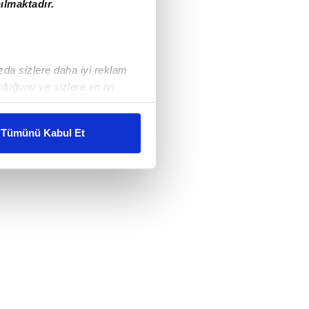
ılmaktadır.
ızda sizlere daha iyi reklam
duğunu ve sizlere en iyi
liyetlerimizi karşılamak
Tümünü Kabul Et
ar gösterilmeyecektir."
çerezler kullanılmaktadır. Bu
u hizmetlerinin sunulması
i ve sizlere yönelik
nılacaktır.
kin detaylı bilgi için Ayarlar