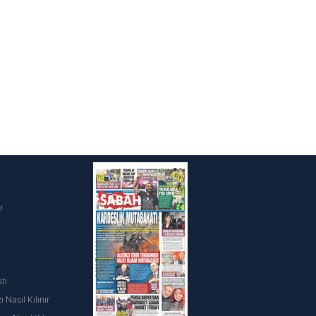
i
r
ti
 Nasıl Kılınır