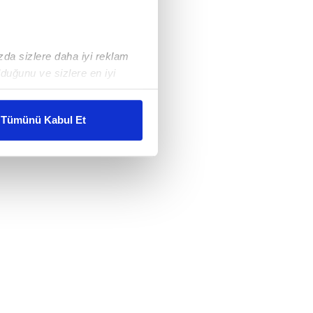
ızda sizlere daha iyi reklam
duğunu ve sizlere en iyi
liyetlerimizi karşılamak
Tümünü Kabul Et
ar gösterilmeyecektir."
çerezler kullanılmaktadır. Bu
u hizmetlerinin sunulması
i ve sizlere yönelik
nılacaktır.
kin detaylı bilgi için Ayarlar
ak ve sitemizde ilgili