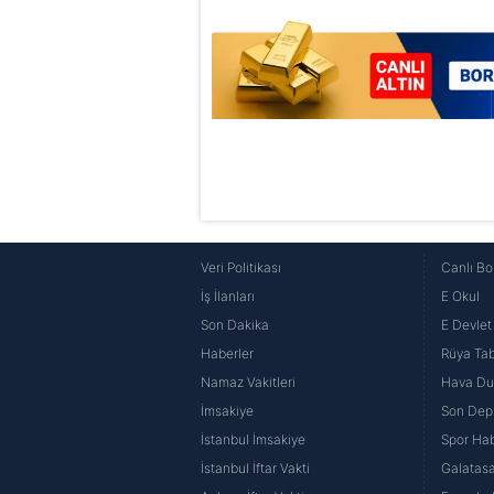
mevzuata uygun olarak kullanılan
Veri Politikası
Canlı Bo
İş İlanları
E Okul
Son Dakika
E Devlet 
Haberler
Rüya Tabi
Namaz Vakitleri
Hava D
İmsakiye
Son Dep
İstanbul İmsakiye
Spor Hab
İstanbul İftar Vakti
Galatasa