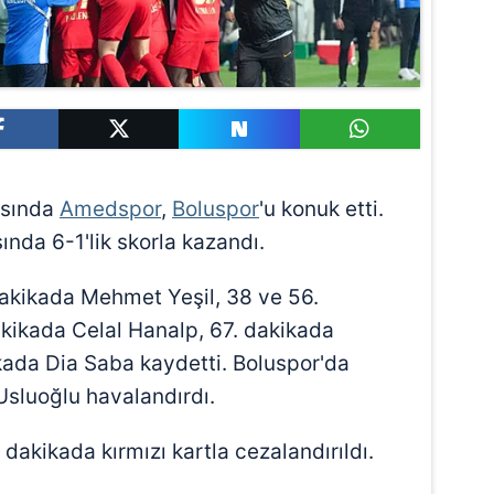
tasında
Amedspor
,
Boluspor
'u konuk etti.
nda 6-1'lik skorla kazandı.
dakikada Mehmet Yeşil, 38 ve 56.
akikada Celal Hanalp, 67. dakikada
kada Dia Saba kaydetti. Boluspor'da
 Usluoğlu havalandırdı.
dakikada kırmızı kartla cezalandırıldı.