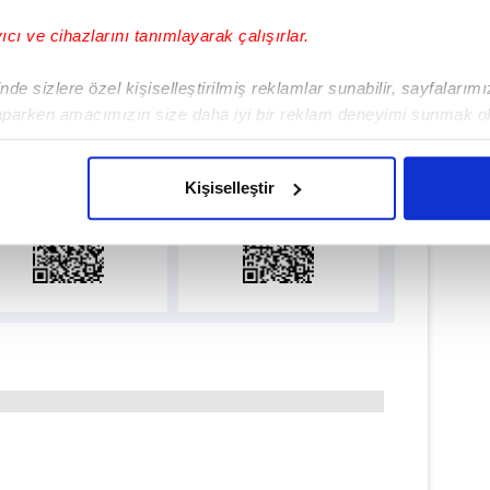
yıcı ve cihazlarını tanımlayarak çalışırlar.
de sizlere özel kişiselleştirilmiş reklamlar sunabilir, sayfalarım
lamamızı İndirin
aparken amacımızın size daha iyi bir reklam deneyimi sunmak ol
ıcalıkları Keşfedin!
imizden gelen çabayı gösterdiğimizi ve bu noktada, reklamların ma
olduğunu sizlere hatırlatmak isteriz.
Kişiselleştir
çerezlere izin vermedikleri takdirde, kullanıcılara hedefli reklaml
abilmek için İnternet Sitemizde kendimize ve üçüncü kişilere ait 
isel verileriniz işlenmekte olup gerekli olan çerezler bilgi toplum
 çerezler, sitemizin daha işlevsel kılınması ve kişiselleştirilmes
 yapılması, amaçlarıyla sınırlı olarak açık rızanız dahilinde kulla
aşağıda yer alan panel vasıtasıyla belirleyebilirsiniz. Çerezlere iliş
lgilendirme Metnimizi
ziyaret edebilirsiniz.
Korunması Kanunu uyarınca hazırlanmış Aydınlatma Metnimizi okum