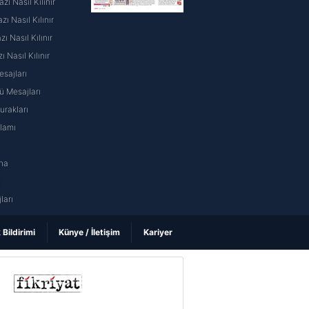
ı Nasıl Kılınır
ı Nasıl Kılınır
 Nasıl Kılınır
ı Nasıl Kılınır
sajları
 Mesajları
rakları
nlamı
na
ı
ları
k Bildirimi
Künye / İletişim
Kariyer