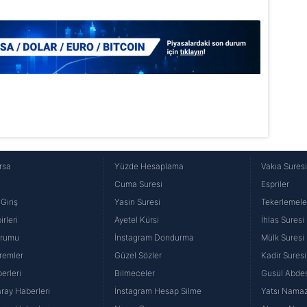
 çerezlerle ilgili bilgi almak için lütfen
tıklayınız
.
rsa
Yüzde Hesaplama
Vakıa Sures
Cuma Suresi
Espriler
Giriş
Yasin Suresi
Tekerlemele
rleri
Ayetel Kürsi
İhlas Suresi
urumu
İnstagram Dondurma
Mülk Suresi
remler
Güzel Sözler
Kadir Suresi
erleri
Bilmeceler
Gusül Abdes
ray Haberleri
İnstagram Hesap Silme
Yatsı Namazı