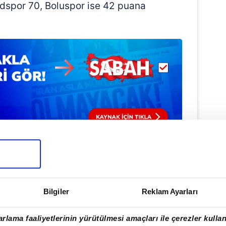
spor 70, Boluspor ise 42 puana
Haber Girişi
Hakan Kurt - Editör
Bilgiler
Reklam Ayarları
rlama faaliyetlerinin yürütülmesi amaçları ile çerezler kullan
EDSPOR
#BOLUSPOR