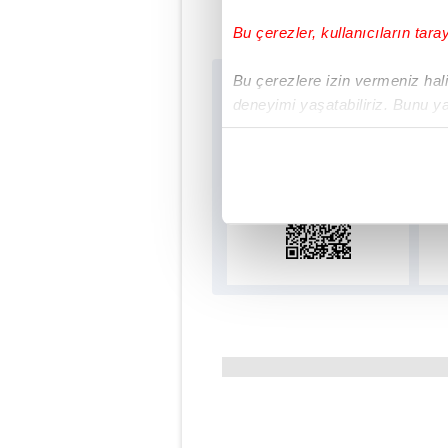
Bu çerezler, kullanıcıların tara
Bu çerezlere izin vermeniz halin
Sabah.com.tr Uygu
deneyimi yaşatabiliriz. Bunu y
Uygulamalara Özel Ayr
içerikleri sunabilmek adına el
noktasında tek gelir kalemimiz 
Her halükârda, kullanıcılar, bu 
Sizlere daha iyi bir hizmet sun
çerezler vasıtasıyla çeşitli kiş
amacıyla kullanılmaktadır. Diğer
reklam/pazarlama faaliyetlerinin
Çerezlere ilişkin tercihlerinizi 
butonuna tıklayabilir,
Çerez Bi
6698 sayılı Kişisel Verilerin 