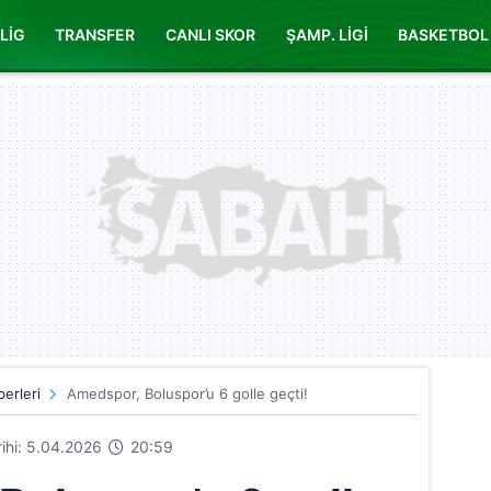
LİG
TRANSFER
CANLI SKOR
ŞAMP. LİGİ
BASKETBOL
erleri
Amedspor, Boluspor’u 6 golle geçti!
arihi: 5.04.2026
20:59