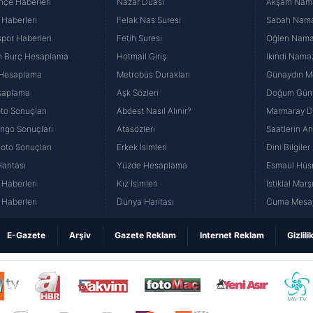
hçe Haberleri
Nazar Duası
Akşam Namaz
 Haberleri
Felak Nas Suresi
Sabah Namaz
por Haberleri
Fetih Suresi
Öğlen Namazı
n Burç Hesaplama
Hotmail Giriş
İkindi Namaz
 Hesaplama
Metrobüs Durakları
Günaydın Me
saplama
Aşk Sözleri
Doğum Günü
to Sonuçları
Abdest Nasıl Alınır?
Marmaray Du
yango Sonuçları
Atasözleri
Saatlerin A
Loto Sonuçları
Erkek İsimleri
Dini Bilgiler
aritası
Yüzde Hesaplama
Esmaül Hüs
Haberleri
Kız İsimleri
İstiklal Marş
Haberleri
Dünya Haritası
Cuma Mesaj
E-Gazete
Arşiv
Gazete Reklam
Internet Reklam
Gizlili