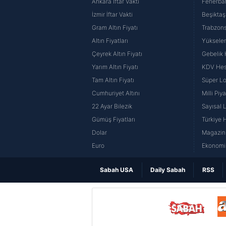
Ankara İftar Vakti
Fenerba
İzmir İftar Vakti
Beşiktaş
Gram Altın Fiyatı
Trabzons
Altın Fiyatları
Yüksele
Çeyrek Altın Fiyatı
Gebelik
Yarım Altın Fiyatı
KDV He
Tam Altın Fiyatı
Süper Lo
Cumhuriyet Altını
Milli Pi
22 Ayar Bilezik
Sayısal 
Gümüş Fiyatları
Türkiye H
Dolar
Magazin 
Euro
Ekonomi 
Sabah USA
Daily Sabah
RSS