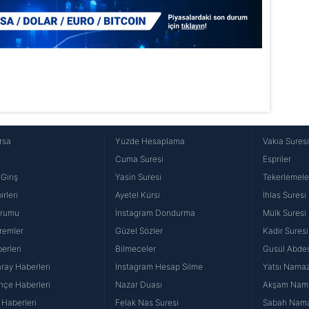
rsa
Yüzde Hesaplama
Vakıa Sures
Cuma Suresi
Espriler
Giriş
Yasin Suresi
Tekerlemele
rleri
Ayetel Kürsi
İhlas Suresi
urumu
İnstagram Dondurma
Mülk Suresi
remler
Güzel Sözler
Kadir Suresi
erleri
Bilmeceler
Gusül Abdes
ray Haberleri
İnstagram Hesap Silme
Yatsı Namazı
hçe Haberleri
Nazar Duası
Akşam Namaz
 Haberleri
Felak Nas Suresi
Sabah Namaz