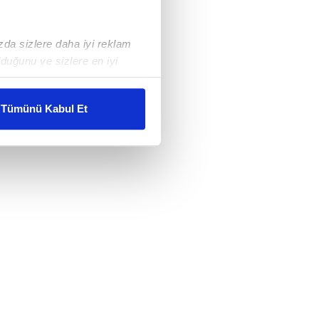
ızda sizlere daha iyi reklam
duğunu ve sizlere en iyi
liyetlerimizi karşılamak
Tümünü Kabul Et
ar gösterilmeyecektir."
çerezler kullanılmaktadır. Bu
u hizmetlerinin sunulması
i ve sizlere yönelik
nılacaktır.
kin detaylı bilgi için Ayarlar
ak ve sitemizde ilgili