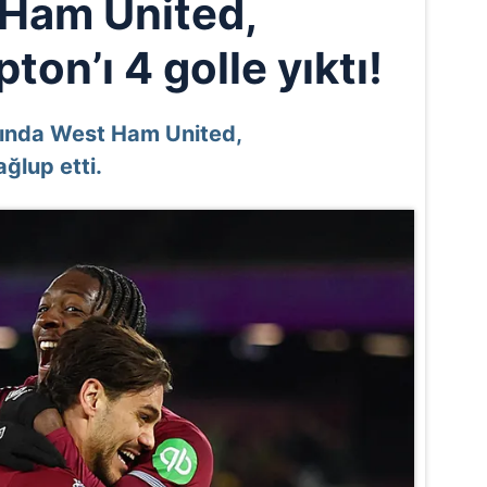
Ham United,
on’ı 4 golle yıktı!
asında West Ham United,
ğlup etti.