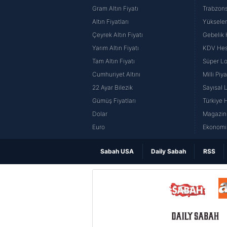
Gram Altın Fiyatı
Trabzons
Altın Fiyatları
Yüksele
Çeyrek Altın Fiyatı
Gebelik
Yarım Altın Fiyatı
KDV He
Tam Altın Fiyatı
Süper Lo
Cumhuriyet Altını
Milli Pi
22 Ayar Bilezik
Sayısal 
Gümüş Fiyatları
Türkiye H
Dolar
Magazin 
Euro
Ekonomi 
Sabah USA
Daily Sabah
RSS