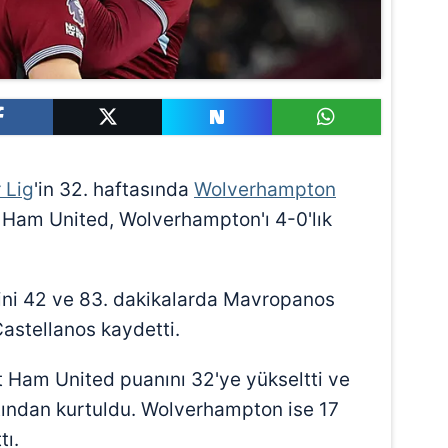
 Lig
'in 32. haftasında
Wolverhampton
st Ham United, Wolverhampton'ı 4-0'lık
ini 42 ve 83. dakikalarda Mavropanos
Castellanos kaydetti.
 Ham United puanını 32'ye yükseltti ve
ından kurtuldu. Wolverhampton ise 17
tı.