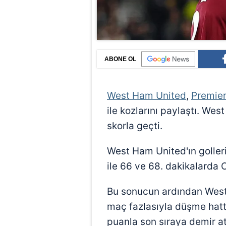
ABONE OL
West Ham United
,
Premier
ile kozlarını paylaştı. We
skorla geçti.
West Ham United'ın goller
ile 66 ve 68. dakikalarda 
Bu sonucun ardından West
maç fazlasıyla düşme hatt
puanla son sıraya demir at