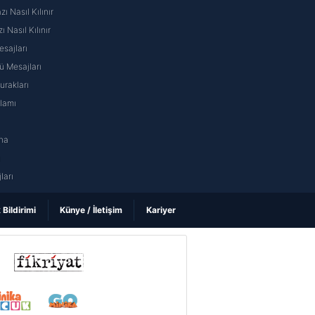
 Nasıl Kılınır
ı Nasıl Kılınır
sajları
 Mesajları
rakları
nlamı
na
ı
ları
k Bildirimi
Künye / İletişim
Kariyer