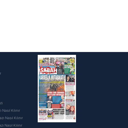
i
r
ti
 Nasıl Kılınır
ı Nasıl Kılınır
ı Nasıl Kılınır