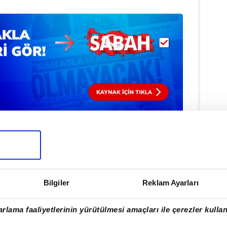
Haber Girişi
Hakan Kurt - Editör
Bilgiler
Reklam Ayarları
WEST HAM UNİTED
#WOLVERHAMPTON
rlama faaliyetlerinin yürütülmesi amaçları ile çerezler kullan