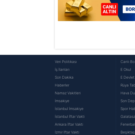
Veri Politikası
Canlı Bo
İş İlanları
E Okul
Son Dakika
E Devlet 
Haberler
Rüya Tabi
Namaz Vakitleri
Hava D
İmsakiye
Son Dep
İstanbul İmsakiye
Spor Hab
İstanbul İftar Vakti
Galatasa
Ankara İftar Vakti
Fenerba
İzmir İftar Vakti
Beşiktaş