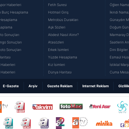
por Haberleri
Fetih Suresi
Öğlen Namazı
n Burç Hesaplama
Hotmail Giriş
İkindi Namaz
 Hesaplama
Metrobüs Durakları
Günaydın Me
saplama
Aşk Sözleri
Doğum Günü
to Sonuçları
Abdest Nasıl Alınır?
Marmaray Du
yango Sonuçları
Atasözleri
Saatlerin A
Loto Sonuçları
Erkek İsimleri
Dini Bilgiler
aritası
Yüzde Hesaplama
Esmaül Hüs
Haberleri
Kız İsimleri
İstiklal Marş
Haberleri
Dünya Haritası
Cuma Mesaj
E-Gazete
Arşiv
Gazete Reklam
Internet Reklam
Gizlili