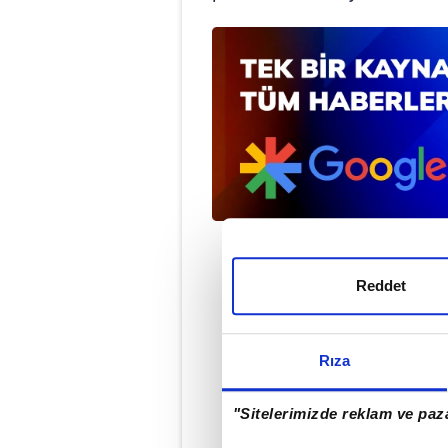
Reddet
Rıza
#PREMİER LİG
#
"Sitelerimizde reklam ve paza