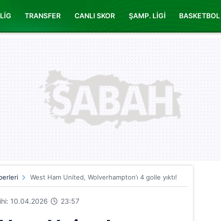
LİG
TRANSFER
CANLI SKOR
ŞAMP. LİGİ
BASKETBOL
erleri
West Ham United, Wolverhampton’ı 4 golle yıktı!
rihi: 10.04.2026
23:57