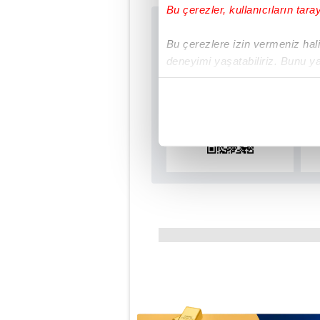
Bu çerezler, kullanıcıların tara
Sabah.com.tr Uyg
Bu çerezlere izin vermeniz halin
Uygulamalara Özel Ay
deneyimi yaşatabiliriz. Bunu y
içerikleri sunabilmek adına el
noktasında tek gelir kalemimiz 
Her halükârda, kullanıcılar, bu 
Sizlere daha iyi bir hizmet sun
çerezler vasıtasıyla çeşitli kiş
amacıyla kullanılmaktadır. Diğer
reklam/pazarlama faaliyetlerinin
Çerezlere ilişkin tercihlerinizi 
butonuna tıklayabilir,
Çerez Bi
6698 sayılı Kişisel Verilerin 
mevzuata uygun olarak kullanılan