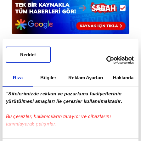
Reddet
Haber Girişi
Aytunç Akın - Editör
Rıza
Bilgiler
Reklam Ayarları
Hakkında
#ADNAN DENİZ KAYATEPE
#İBRAHİM ÇAĞLAR UYARCAN
"Sitelerimizde reklam ve pazarlama faaliyetlerinin
#ÇAYKUR RİZESPOR
#TRENDYOL SÜPER LİG
yürütülmesi amaçları ile çerezler kullanılmaktadır.
#FENERBAHÇE
Bu çerezler, kullanıcıların tarayıcı ve cihazlarını
tanımlayarak çalışırlar.
Bu çerezlere izin vermeniz halinde sizlere özel