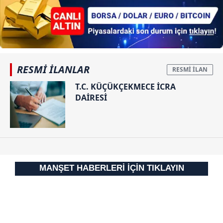
kaçmasına
kılınması ve kişiselleştirilmesi ve sizlere yönelik
yardım ettiği
reklam/pazarlama faaliyetlerinin yapılması, amaçlarıyla
tespit
sınırlı olarak açık rızanız dahilinde kullanılacaktır.
edilmişti!
Çerezlere ilişkin tercihlerinizi aşağıda yer alan panel
vasıtasıyla belirleyebilirsiniz. Çerezlere ilişkin detaylı bilgi
RESMİ İLANLAR
için Ayarlar butonuna tıklayabilir,
Çerez Bilgilendirme
Metnimizi
ziyaret edebilirsiniz.
T.C. KÜÇÜKÇEKMECE İCRA
DAİRESİ
6698 sayılı Kişisel Verilerin Korunması Kanunu uyarınca
hazırlanmış Aydınlatma Metnimizi okumak ve sitemizde
ilgili mevzuata uygun olarak kullanılan çerezlerle ilgili bilgi
almak için lütfen
tıklayınız
.
MANŞET HABERLERİ İÇİN TIKLAYIN