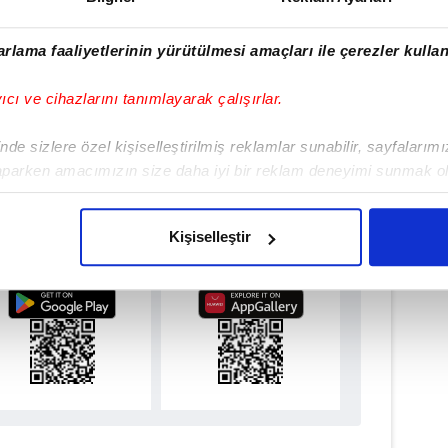
Aytunç Akın - Editör
rlama faaliyetlerinin yürütülmesi amaçları ile çerezler kullan
TAŞ
#TRENDYOL SÜPER LİG
#SAMSUNSPOR
yıcı ve cihazlarını tanımlayarak çalışırlar.
#NURİ ASAN TESİSLERİ
de sizlere özel kişiselleştirilmiş reklamlar sunabilir, sayfalarım
aparken amacımızın size daha iyi bir reklam deneyimi sunmak ol
imizden gelen çabayı gösterdiğimizi ve bu noktada, reklamların ma
ulamamızı İndirin
olduğunu sizlere hatırlatmak isteriz.
Kişiselleştir
rıcalıkları Keşfedin!
çerezlere izin vermedikleri takdirde, kullanıcılara hedefli reklaml
abilmek için İnternet Sitemizde kendimize ve üçüncü kişilere ait 
isel verileriniz işlenmekte olup gerekli olan çerezler bilgi toplum
 çerezler, sitemizin daha işlevsel kılınması ve kişiselleştirilmes
 yapılması, amaçlarıyla sınırlı olarak açık rızanız dahilinde kulla
aşağıda yer alan panel vasıtasıyla belirleyebilirsiniz. Çerezlere iliş