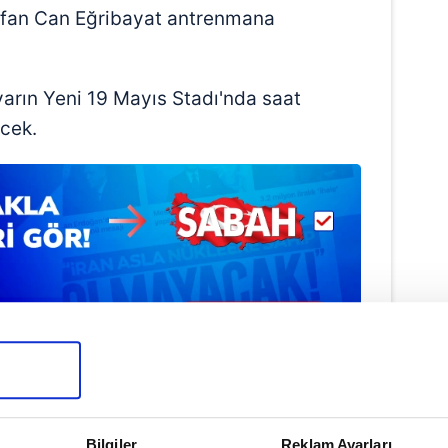
İrfan Can Eğribayat antrenmana
yarın Yeni 19 Mayıs Stadı'nda saat
ecek.
Haber Girişi
Bilgiler
Reklam Ayarları