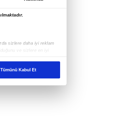
ılmaktadır.
ızda sizlere daha iyi reklam
duğunu ve sizlere en iyi
liyetlerimizi karşılamak
Tümünü Kabul Et
ar gösterilmeyecektir."
çerezler kullanılmaktadır. Bu
u hizmetlerinin sunulması
i ve sizlere yönelik
nılacaktır.
kin detaylı bilgi için Ayarlar