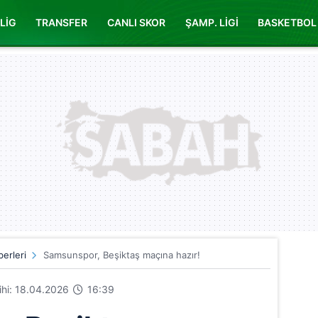
LİG
TRANSFER
CANLI SKOR
ŞAMP. LİGİ
BASKETBOL
erleri
Samsunspor, Beşiktaş maçına hazır!
rihi: 18.04.2026
16:39