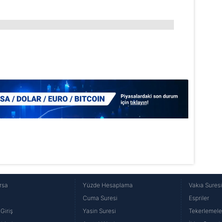
lgilendirme Metnimizi
ziyaret edebilirsiniz.
Korunması Kanunu uyarınca hazırlanmış Aydınlatma Metnimizi okum
 çerezlerle ilgili bilgi almak için lütfen
tıklayınız
.
rsa
Yüzde Hesaplama
Vakıa Sures
Cuma Suresi
Espriler
Giriş
Yasin Suresi
Tekerlemele