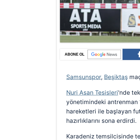
ABONE OL
Samsunspor
,
Beşiktaş
maç
Nuri Asan Tesisleri
'nde te
yönetimindeki antrenman 
hareketleri ile başlayan fu
hazırlıklarını sona erdirdi.
Karadeniz temsilcisinde 