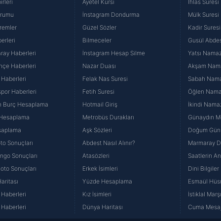
rleri
Ayetel Kürsi
İhlas Suresi
urumu
İnstagram Dondurma
Mülk Suresi
remler
Güzel Sözler
Kadir Suresi
erleri
Bilmeceler
Gusül Abdes
ray Haberleri
İnstagram Hesap Silme
Yatsı Namazı
hçe Haberleri
Nazar Duası
Akşam Namaz
 Haberleri
Felak Nas Suresi
Sabah Namaz
por Haberleri
Fetih Suresi
Öğlen Namazı
n Burç Hesaplama
Hotmail Giriş
İkindi Namaz
 Hesaplama
Metrobüs Durakları
Günaydın Me
saplama
Aşk Sözleri
Doğum Günü
to Sonuçları
Abdest Nasıl Alınır?
Marmaray Du
yango Sonuçları
Atasözleri
Saatlerin A
Loto Sonuçları
Erkek İsimleri
Dini Bilgiler
aritası
Yüzde Hesaplama
Esmaül Hüs
Haberleri
Kız İsimleri
İstiklal Marş
Haberleri
Dünya Haritası
Cuma Mesaj