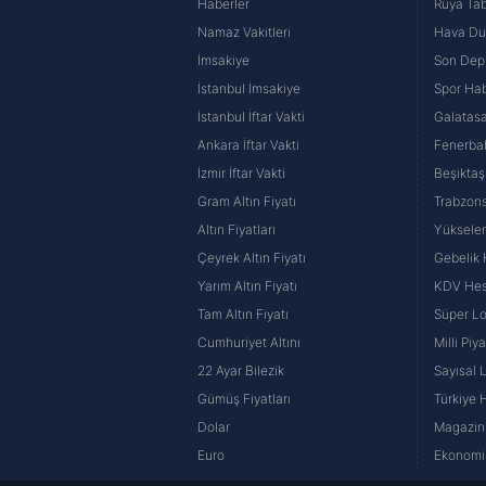
Haberler
Rüya Tabi
Namaz Vakitleri
Hava D
İmsakiye
Son Dep
İstanbul İmsakiye
Spor Hab
İstanbul İftar Vakti
Galatasa
Ankara İftar Vakti
Fenerba
İzmir İftar Vakti
Beşiktaş
Gram Altın Fiyatı
Trabzons
Altın Fiyatları
Yüksele
Çeyrek Altın Fiyatı
Gebelik
Yarım Altın Fiyatı
KDV He
Tam Altın Fiyatı
Süper Lo
Cumhuriyet Altını
Milli Pi
22 Ayar Bilezik
Sayısal 
Gümüş Fiyatları
Türkiye H
Dolar
Magazin 
Euro
Ekonomi 