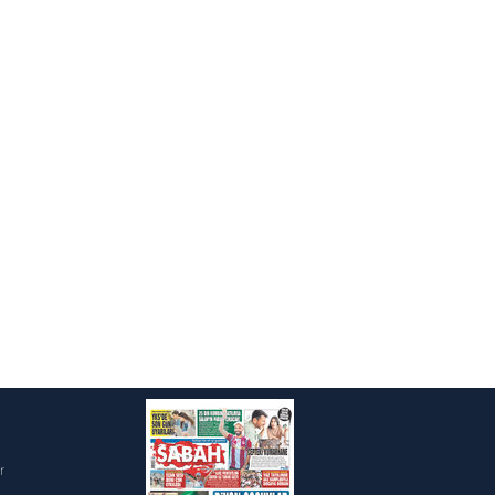
ak ve sitemizde ilgili
i
r