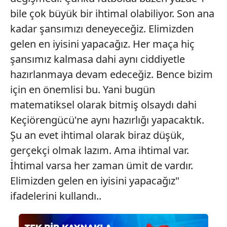
sınırlı olarak açık rızanız dahilinde kullanılacaktır.
bile çok büyük bir ihtimal olabiliyor. Son ana
kadar şansımızı deneyeceğiz. Elimizden
Çerezlere ilişkin tercihlerinizi aşağıda yer alan panel
gelen en iyisini yapacağız. Her maça hiç
vasıtasıyla belirleyebilirsiniz. Çerezlere ilişkin detaylı bilgi
için Ayarlar butonuna tıklayabilir,
Çerez Bilgilendirme
şansımız kalmasa dahi aynı ciddiyetle
Metnimizi
ziyaret edebilirsiniz.
hazırlanmaya devam edeceğiz. Bence bizim
için en önemlisi bu. Yani bugün
6698 sayılı Kişisel Verilerin Korunması Kanunu uyarınca
matematiksel olarak bitmiş olsaydı dahi
hazırlanmış Aydınlatma Metnimizi okumak ve sitemizde
ilgili mevzuata uygun olarak kullanılan çerezlerle ilgili bilgi
Keçiörengücü'ne aynı hazırlığı yapacaktık.
almak için lütfen
tıklayınız
.
Şu an evet ihtimal olarak biraz düşük,
gerçekçi olmak lazım. Ama ihtimal var.
İhtimal varsa her zaman ümit de vardır.
Elimizden gelen en iyisini yapacağız"
ifadelerini kullandı..