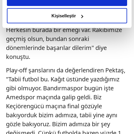
daha iyi reklam deneyimi yaşatabiliriz. Bunu yaparken
personelimizi, yönetimimizi, herkese
amacımızın size daha iyi bir reklam deneyimi sunmak
teşekkür ediyorum. Bize yakışanı yaptık.
olduğunu ve sizlere en iyi içerikleri sunabilmek adına
Kişiselleştir
Nasıl oynamamız gerekiyorsa öyle oynadık.
elimizden gelen çabayı gösterdiğimizi ve bu noktada,
Herkesin burada bir emeği var. Rakibimize
reklamların maliyetlerimizi karşılamak noktasında tek gelir
kalemimiz olduğunu sizlere hatırlatmak isteriz.
geçmiş olsun, bundan sonraki
dönemlerinde başarılar dilerim" diye
Her halükârda, kullanıcılar, bu çerezlere izin vermedikleri
konuştu.
takdirde, kullanıcılara hedefli reklamlar
gösterilmeyecektir."
Play-off şanslarını da değerlendiren Pektaş,
"Tabii futbol bu. Kağıt üstünde yazdığımız
Sizlere daha iyi bir hizmet sunabilmek için İnternet
gibi olmuyor. Bandırmaspor bugün işte
Sitemizde kendimize ve üçüncü kişilere ait çerezler
kullanılmaktadır. Bu çerezler vasıtasıyla çeşitli kişisel
Amedspor maçında galip geldi. Biz
verileriniz işlenmekte olup gerekli olan çerezler bilgi
Keçiörengücü maçına final gözüyle
toplumu hizmetlerinin sunulması amacıyla
bakıyorduk bizim adımıza, tabii yine aynı
kullanılmaktadır. Diğer çerezler, sitemizin daha işlevsel
gözle bakıyoruz. Bizim adımıza bir şey
kılınması ve kişiselleştirilmesi ve sizlere yönelik
reklam/pazarlama faaliyetlerinin yapılması, amaçlarıyla
değişmedi. Çünkü futbolda bazen yüzde 1