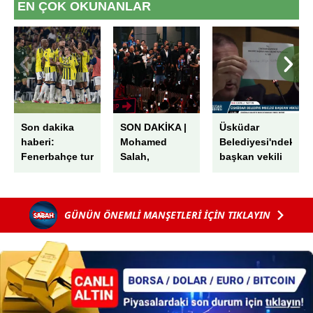
EN ÇOK OKUNANLAR
Son dakika
SON DAKİKA |
Üsküdar
haberi:
Mohamed
Belediyesi'ndeki
Fenerbahçe tur
Salah,
başkan vekili
kapısını
Trabzon'da!
seçiminde
araladı! Sturm
Havaalanında
skandal! AK
Graz’ı
muhteşem
Parti'nin oyları
GÜNÜN ÖNEMLİ MANŞETLERİ İÇİN TIKLAYIN
İstanbul’da
karşılama
peş peşe iptal
devirdi
edildi: "G"
harfini "6"
sayıp...