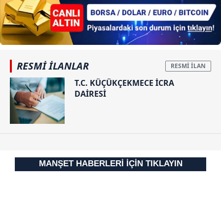
hazırlanmış Aydınlatma Metnimizi okumak ve sitemizde
ilgili mevzuata uygun olarak kullanılan çerezlerle ilgili bilgi
almak için lütfen
tıklayınız
.
RESMİ İLANLAR
T.C. KÜÇÜKÇEKMECE İCRA
DAİRESİ
MANŞET HABERLERİ İÇİN TIKLAYIN