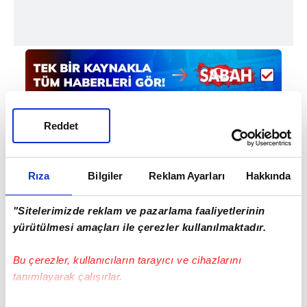
Reddet
Rıza
Bilgiler
Reklam Ayarları
Hakkında
Haber Girişi
Doğukan Yıldırım - Editör
"Sitelerimizde reklam ve pazarlama faaliyetlerinin
yürütülmesi amaçları ile çerezler kullanılmaktadır.
#FENERBAHÇE
#TRENDYOL SÜPER LİG
Bu çerezler, kullanıcıların tarayıcı ve cihazlarını
tanımlayarak çalışırlar.