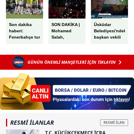
Son dakika
SON DAKİKA |
Üsküdar
haberi:
Mohamed
Belediyesi'ndeki
Fenerbahçe tur
Salah,
başkan vekili
kapısını
Trabzon'da!
seçiminde
araladı! Sturm
Havaalanında
skandal! AK
Graz’ı
muhteşem
Parti'nin oyları
GÜNÜN ÖNEMLİ MANŞETLERİ İÇİN TIKLAYIN
İstanbul’da
karşılama
peş peşe iptal
devirdi
edildi: "G"
harfini "6"
sayıp...
RESMİ İLANLAR
T.C. KÜÇÜKÇEKMECE İCRA