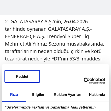
2- GALATASARAY A.Ş.'nin, 26.04.2026
tarihinde oynanan GALATASARAY A.Ş.-
FENERBAHÇE A.Ş. Trendyol Süper Lig
Mehmet Ali Yılmaz Sezonu müsabakasında,
taraftarlarının neden olduğu çirkin ve kötü
tezahürat nedeniyle FDT'nin 53/3. maddesi
uyarınca çirkin ve kötü tezahüratta bulunan
KUZEY ALT TRİBÜN 105-106-107-108,
Reddet
GÜNEY ALT TRİBÜN 119-120, DOĞU ALT
TRİBÜN 111-115 numaralı bloklarda yer alan
Rıza
Bilgiler
Reklam Ayarları
Hakkında
seyircilerin elektronik bilet kapsamındaki
kartlarının bloke edilmesi suretiyle bir
"Sitelerimizde reklam ve pazarlama faaliyetlerinin
sonraki ev sahibi kulüp olduğu müsabakaya