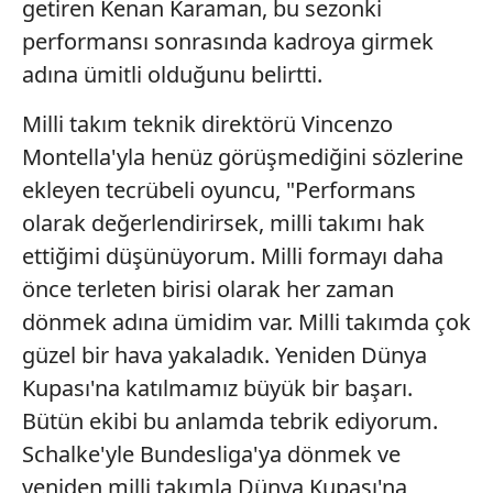
getiren Kenan Karaman, bu sezonki
için Ayarlar butonuna tıklayabilir,
Çerez Bilgilendirme
performansı sonrasında kadroya girmek
Metnimizi
ziyaret edebilirsiniz.
adına ümitli olduğunu belirtti.
6698 sayılı Kişisel Verilerin Korunması Kanunu uyarınca
Milli takım teknik direktörü Vincenzo
hazırlanmış Aydınlatma Metnimizi okumak ve sitemizde
ilgili mevzuata uygun olarak kullanılan çerezlerle ilgili bilgi
Montella'yla henüz görüşmediğini sözlerine
almak için lütfen
tıklayınız
.
ekleyen tecrübeli oyuncu, "Performans
olarak değerlendirirsek, milli takımı hak
ettiğimi düşünüyorum. Milli formayı daha
önce terleten birisi olarak her zaman
dönmek adına ümidim var. Milli takımda çok
güzel bir hava yakaladık. Yeniden Dünya
Kupası'na katılmamız büyük bir başarı.
Bütün ekibi bu anlamda tebrik ediyorum.
Schalke'yle Bundesliga'ya dönmek ve
yeniden milli takımla Dünya Kupası'na