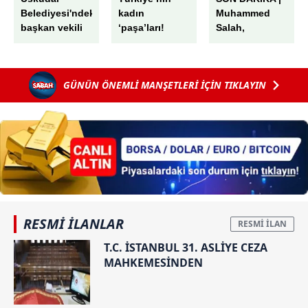
Belediyesi'ndeki
kadın
Muhammed
başkan vekili
‘paşa’ları!
Salah,
seçiminde
Emek emek
Trabzon'da!
skandal! AK
işlenmiş
Havaalanında
Parti'nin oyları
kariyerleriyle
muhteşem
GÜNÜN ÖNEMLİ MANŞETLERİ İÇİN TIKLAYIN
peş peşe iptal
gurur
karşılama
edildi: "G"
veriyorlar
harfini "6"
sayıp...
RESMİ İLANLAR
T.C. İSTANBUL 31. ASLİYE CEZA
MAHKEMESİNDEN