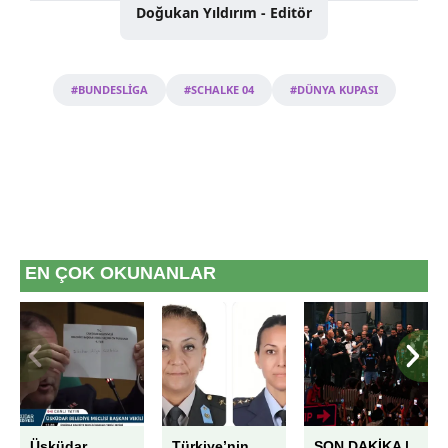
Doğukan Yıldırım - Editör
#BUNDESLİGA
#SCHALKE 04
#DÜNYA KUPASI
EN ÇOK OKUNANLAR
Üsküdar
Türkiye’nin
SON DAKİKA |