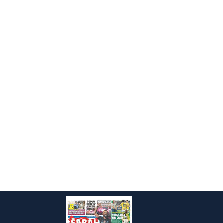
kin detaylı bilgi için Ayarlar
ak ve sitemizde ilgili
i