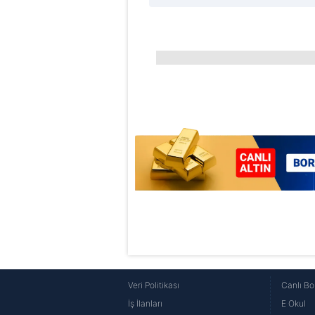
Çerezlere ilişkin tercihlerinizi 
butonuna tıklayabilir,
Çerez Bi
6698 sayılı Kişisel Verilerin 
mevzuata uygun olarak kullanılan
Veri Politikası
Canlı Bo
İş İlanları
E Okul