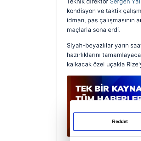
Teknik direktör
Sergen Yal
kondisyon ve taktik çalışm
idman, pas çalışmasının ar
maçlarla sona erdi.
Siyah-beyazlılar yarın sa
hazırlıklarını tamamlaya
kalkacak özel uçakla Rize
Reddet