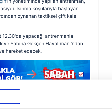
çın
'ın yönetiminde yapılan antrenman,
asıydı. Isınma koşularıyla başlayan
dından oynanan taktiksel çift kale
at 12.30'da yapacağı antrenmanla
cak ve Sabiha Gökçen Havalimanı'ndan
'ye hareket edecek.