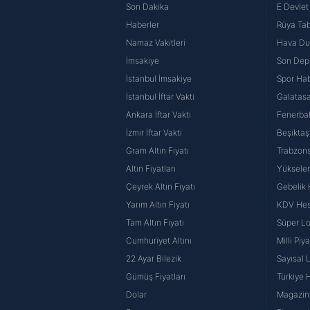
Son Dakika
E Devlet 
Haberler
Rüya Tabi
Namaz Vakitleri
Hava D
İmsakiye
Son Dep
İstanbul İmsakiye
Spor Hab
İstanbul İftar Vakti
Galatasa
Ankara İftar Vakti
Fenerba
İzmir İftar Vakti
Beşiktaş
Gram Altın Fiyatı
Trabzons
Altın Fiyatları
Yüksele
Çeyrek Altın Fiyatı
Gebelik
Yarım Altın Fiyatı
KDV He
Tam Altın Fiyatı
Süper Lo
Cumhuriyet Altını
Milli Pi
22 Ayar Bilezik
Sayısal 
Gümüş Fiyatları
Türkiye H
Dolar
Magazin 