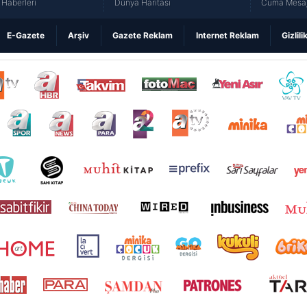
Haberleri
Dünya Haritası
Cuma Mesaj
E-Gazete
Arşiv
Gazete Reklam
Internet Reklam
Gizlili