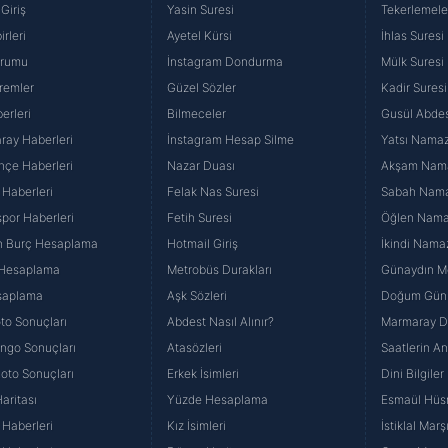
Giriş
Yasin Suresi
Tekerlemele
rleri
Ayetel Kürsi
İhlas Suresi
urumu
İnstagram Dondurma
Mülk Suresi
remler
Güzel Sözler
Kadir Suresi
erleri
Bilmeceler
Gusül Abdes
ray Haberleri
İnstagram Hesap Silme
Yatsı Namazı
hçe Haberleri
Nazar Duası
Akşam Namaz
 Haberleri
Felak Nas Suresi
Sabah Namaz
por Haberleri
Fetih Suresi
Öğlen Namazı
n Burç Hesaplama
Hotmail Giriş
İkindi Namaz
 Hesaplama
Metrobüs Durakları
Günaydın Me
saplama
Aşk Sözleri
Doğum Günü
to Sonuçları
Abdest Nasıl Alınır?
Marmaray Du
yango Sonuçları
Atasözleri
Saatlerin A
Loto Sonuçları
Erkek İsimleri
Dini Bilgiler
aritası
Yüzde Hesaplama
Esmaül Hüs
Haberleri
Kız İsimleri
İstiklal Marş