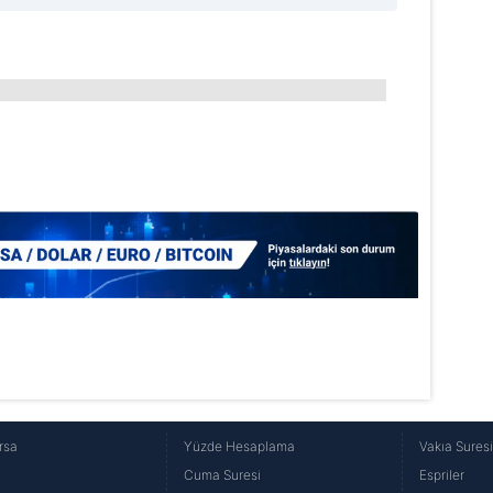
aşağıda yer alan panel vasıtasıyla belirleyebilirsiniz. Çerezlere iliş
lgilendirme Metnimizi
ziyaret edebilirsiniz.
Korunması Kanunu uyarınca hazırlanmış Aydınlatma Metnimizi okum
 çerezlerle ilgili bilgi almak için lütfen
tıklayınız
.
rsa
Yüzde Hesaplama
Vakıa Sures
Cuma Suresi
Espriler