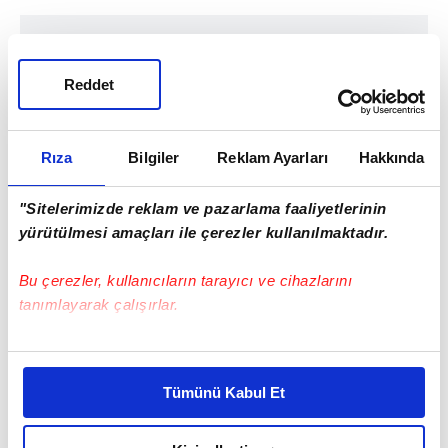
Reddet
Rıza
Bilgiler
Reklam Ayarları
Hakkında
"Sitelerimizde reklam ve pazarlama faaliyetlerinin
yürütülmesi amaçları ile çerezler kullanılmaktadır.
Bu çerezler, kullanıcıların tarayıcı ve cihazlarını
tanımlayarak çalışırlar.
Bu çerezlere izin vermeniz halinde sizlere özel
kişiselleştirilmiş reklamlar sunabilir, sayfalarımızda sizlere
Tümünü Kabul Et
daha iyi reklam deneyimi yaşatabiliriz. Bunu yaparken
amacımızın size daha iyi bir reklam deneyimi sunmak