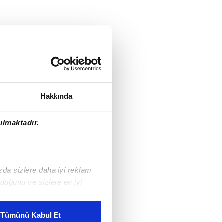
Hakkında
ılmaktadır.
ızda sizlere daha iyi reklam
duğunu ve sizlere en iyi
liyetlerimizi karşılamak
Tümünü Kabul Et