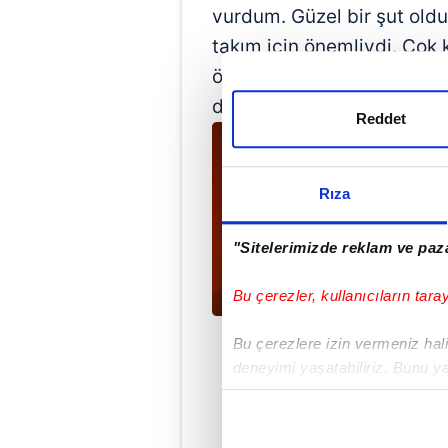
vurdum. Güzel bir şut oldu, 
takım için önemliydi. Çok ki
önce. Ve iyi bir ivme kazan
düşürmüş olduk. Çok mutlu 
Reddet
Rıza
"Sitelerimizde reklam ve paza
Bu çerezler, kullanıcıların tara
Bu çerezlere izin vermeniz halin
deneyimi yaşatabiliriz. Bunu y
içerikleri sunabilmek adına el
noktasında tek gelir kalemimiz 
Ahme