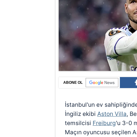
ABONE OL
İstanbul'un ev sahipliğin
İngiliz ekibi
Aston Villa
, B
temsilcisi
Freiburg
'u 3-0 
Maçın oyuncusu seçilen Ast