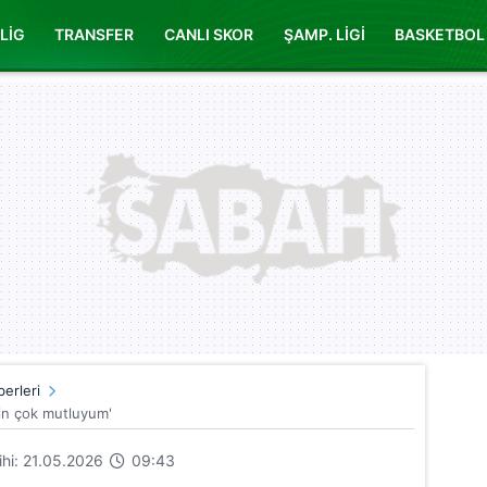
LİG
TRANSFER
CANLI SKOR
ŞAMP. LİGİ
BASKETBOL
erleri
çin çok mutluyum'
rihi: 21.05.2026
09:43