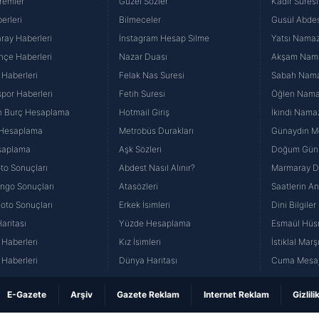
remler
Güzel Sözler
Kadir Suresi
erleri
Bilmeceler
Gusül Abdes
ray Haberleri
İnstagram Hesap Silme
Yatsı Namazı
hçe Haberleri
Nazar Duası
Akşam Namaz
 Haberleri
Felak Nas Suresi
Sabah Namaz
por Haberleri
Fetih Suresi
Öğlen Namazı
n Burç Hesaplama
Hotmail Giriş
İkindi Namaz
 Hesaplama
Metrobüs Durakları
Günaydın Me
saplama
Aşk Sözleri
Doğum Günü
to Sonuçları
Abdest Nasıl Alınır?
Marmaray Du
yango Sonuçları
Atasözleri
Saatlerin A
Loto Sonuçları
Erkek İsimleri
Dini Bilgiler
aritası
Yüzde Hesaplama
Esmaül Hüs
Haberleri
Kız İsimleri
İstiklal Marş
Haberleri
Dünya Haritası
Cuma Mesaj
E-Gazete
Arşiv
Gazete Reklam
Internet Reklam
Gizlili