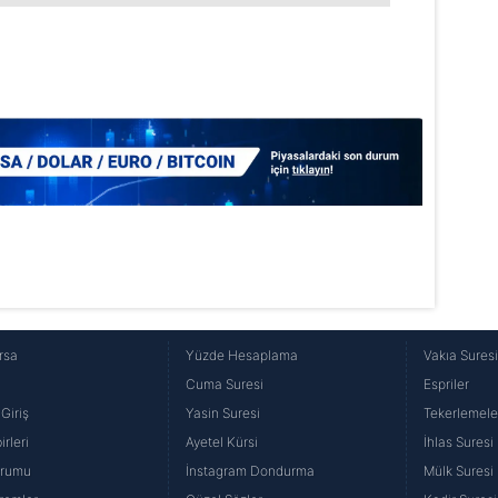
rsa
Yüzde Hesaplama
Vakıa Sures
Cuma Suresi
Espriler
Giriş
Yasin Suresi
Tekerlemele
rleri
Ayetel Kürsi
İhlas Suresi
urumu
İnstagram Dondurma
Mülk Suresi