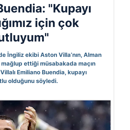
Buendia: "Kupayı
ğımız için çok
utluyum"
e İngiliz ekibi Aston Villa’nın, Alman
-0 mağlup ettiği müsabakada maçın
illalı Emiliano Buendia, kupayı
tlu olduğunu söyledi.