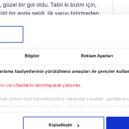
güzel bir gol oldu. Tabii ki bizim için,
lit bir anda geldi, ilk yarıyı bitirmeden
dık. Rakip takımı bir adım geri
oldum tabii ki" ifadelerini kullandı.
Bilgiler
Reklam Ayarları
rlama faaliyetlerinin yürütülmesi amaçları ile çerezler kullan
yıcı ve cihazlarını tanımlayarak çalışırlar.
de sizlere özel kişiselleştirilmiş reklamlar sunabilir, sayfalarım
aparken amacımızın size daha iyi bir reklam deneyimi sunmak ol
imizden gelen çabayı gösterdiğimizi ve bu noktada, reklamların ma
Haber Girişi
olduğunu sizlere hatırlatmak isteriz.
t Fettah Akkuş - Editör
Kişiselleştir