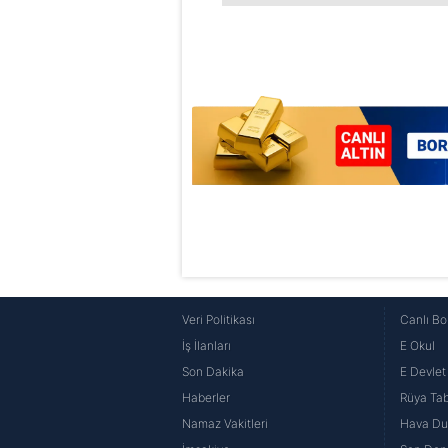
Veri Politikası
Canlı Bo
İş İlanları
E Okul
Son Dakika
E Devlet 
Haberler
Rüya Tabi
Namaz Vakitleri
Hava D