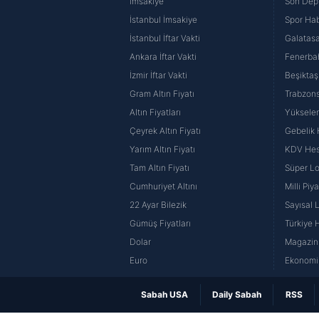
İmsakiye
Son Dep
İstanbul İmsakiye
Spor Hab
İstanbul İftar Vakti
Galatasa
Ankara İftar Vakti
Fenerba
İzmir İftar Vakti
Beşiktaş
Gram Altın Fiyatı
Trabzons
Altın Fiyatları
Yüksele
Çeyrek Altın Fiyatı
Gebelik
Yarım Altın Fiyatı
KDV He
Tam Altın Fiyatı
Süper Lo
Cumhuriyet Altını
Milli Pi
22 Ayar Bilezik
Sayısal 
Gümüş Fiyatları
Türkiye H
Dolar
Magazin 
Euro
Ekonomi 
Sabah USA
Daily Sabah
RSS