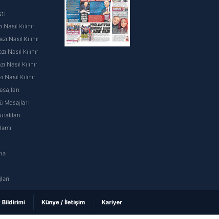
ti
 Nasıl Kılınır
ı Nasıl Kılınır
ı Nasıl Kılınır
 Nasıl Kılınır
ı Nasıl Kılınır
sajları
 Mesajları
rakları
nlamı
na
ı
ları
k Bildirimi
Künye / İletişim
Kariyer