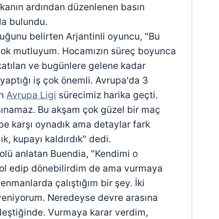
kanın ardından düzenlenen basın
da bulundu.
uğunu belirten Arjantinli oyuncu, "Bu
 çok mutluyum. Hocamızın süreç boyunca
 katılan ve bugünlere gelene kadar
 yaptığı iş çok önemli. Avrupa'da 3
on
Avrupa Ligi
sürecimiz harika geçti.
dsınamaz. Bu akşam çok güzel bir maç
kibe karşı oynadık ama detaylar fark
k, kupayı kaldırdık" dedi.
olü anlatan Buendia, "Kendimi o
ol edip dönebilirdim de ama vurmaya
enmanlarda çalıştığım bir şey. İki
eniyorum. Neredeyse devre arasına
leştiğinde. Vurmaya karar verdim,