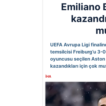
Emiliano 
kazandı
m
UEFA Avrupa Ligi finalind
temsilcisi Freiburg’u 3
oyuncusu seçilen Aston V
kazandıkları için çok mu
İHA