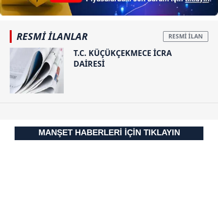
ilgili mevzuata uygun olarak kullanılan çerezlerle ilgili bilgi
almak için lütfen
tıklayınız
.
RESMİ İLANLAR
T.C. KÜÇÜKÇEKMECE İCRA
DAİRESİ
MANŞET HABERLERİ İÇİN TIKLAYIN