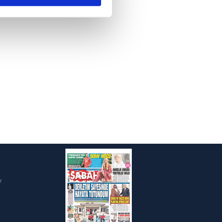
ar gösterilmeyecektir."
çerezler kullanılmaktadır. Bu
u hizmetlerinin sunulması
i ve sizlere yönelik
nılacaktır.
kin detaylı bilgi için Ayarlar
ak ve sitemizde ilgili
i
r