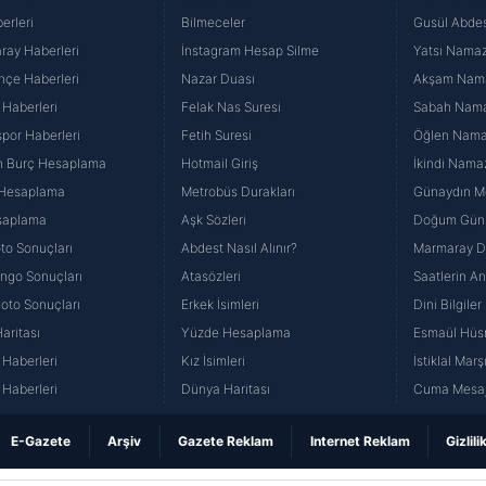
erleri
Bilmeceler
Gusül Abdes
ray Haberleri
İnstagram Hesap Silme
Yatsı Namazı
hçe Haberleri
Nazar Duası
Akşam Namaz
 Haberleri
Felak Nas Suresi
Sabah Namaz
por Haberleri
Fetih Suresi
Öğlen Namazı
n Burç Hesaplama
Hotmail Giriş
İkindi Namaz
 Hesaplama
Metrobüs Durakları
Günaydın Me
saplama
Aşk Sözleri
Doğum Günü
to Sonuçları
Abdest Nasıl Alınır?
Marmaray Du
yango Sonuçları
Atasözleri
Saatlerin A
Loto Sonuçları
Erkek İsimleri
Dini Bilgiler
aritası
Yüzde Hesaplama
Esmaül Hüs
Haberleri
Kız İsimleri
İstiklal Marş
Haberleri
Dünya Haritası
Cuma Mesaj
E-Gazete
Arşiv
Gazete Reklam
Internet Reklam
Gizlili