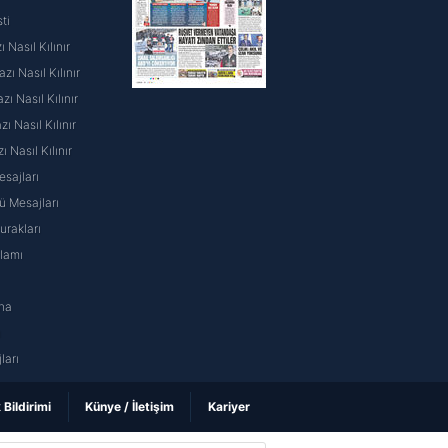
ti
 Nasıl Kılınır
ı Nasıl Kılınır
ı Nasıl Kılınır
 Nasıl Kılınır
ı Nasıl Kılınır
sajları
 Mesajları
rakları
nlamı
na
ı
ları
k Bildirimi
Künye / İletişim
Kariyer