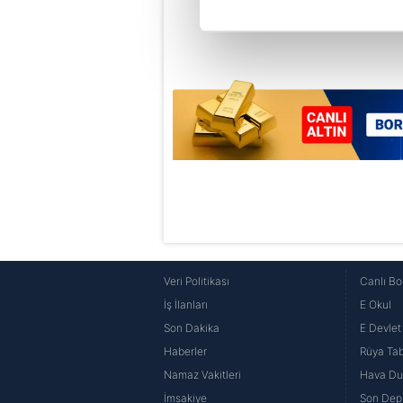
Her halükârda, kullanıcılar, bu 
Sizlere daha iyi bir hizmet sun
çerezler vasıtasıyla çeşitli kiş
amacıyla kullanılmaktadır. Diğer
reklam/pazarlama faaliyetlerinin
Çerezlere ilişkin tercihlerinizi 
butonuna tıklayabilir,
Çerez Bi
6698 sayılı Kişisel Verilerin 
mevzuata uygun olarak kullanılan
Veri Politikası
Canlı Bo
İş İlanları
E Okul
Son Dakika
E Devlet 
Haberler
Rüya Tabi
Namaz Vakitleri
Hava D
İmsakiye
Son Dep