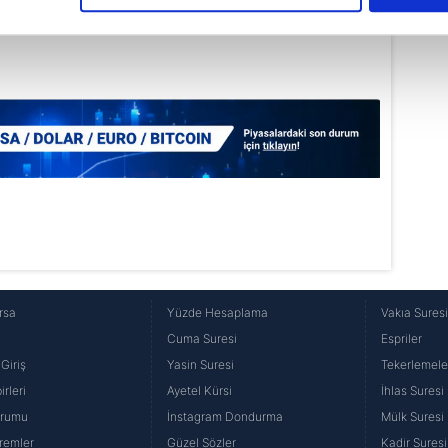
çerezlere izin vermedikleri takdirde, kullanıcılara hedefli reklaml
abilmek için İnternet Sitemizde kendimize ve üçüncü kişilere ait 
isel verileriniz işlenmekte olup gerekli olan çerezler bilgi toplum
 çerezler, sitemizin daha işlevsel kılınması ve kişiselleştirilmes
 yapılması, amaçlarıyla sınırlı olarak açık rızanız dahilinde kulla
aşağıda yer alan panel vasıtasıyla belirleyebilirsiniz. Çerezlere iliş
lgilendirme Metnimizi
ziyaret edebilirsiniz.
Korunması Kanunu uyarınca hazırlanmış Aydınlatma Metnimizi okum
 çerezlerle ilgili bilgi almak için lütfen
tıklayınız
.
rsa
Yüzde Hesaplama
Vakıa Sures
Cuma Suresi
Espriler
Giriş
Yasin Suresi
Tekerlemele
rleri
Ayetel Kürsi
İhlas Suresi
urumu
İnstagram Dondurma
Mülk Suresi
remler
Güzel Sözler
Kadir Suresi