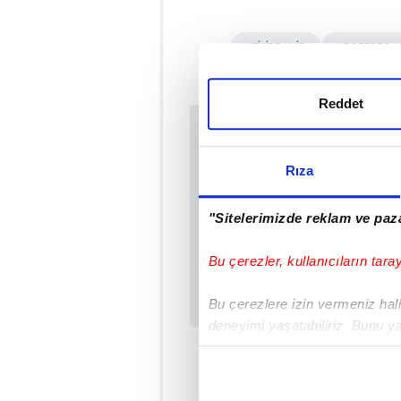
#FİLİPE LUİS
#ROBERTO M
Reddet
Sabah.com.tr Uyg
Uygulamalara Özel Ay
Rıza
"Sitelerimizde reklam ve paza
Bu çerezler, kullanıcıların tara
Bu çerezlere izin vermeniz halin
deneyimi yaşatabiliriz. Bunu y
içerikleri sunabilmek adına el
noktasında tek gelir kalemimiz 