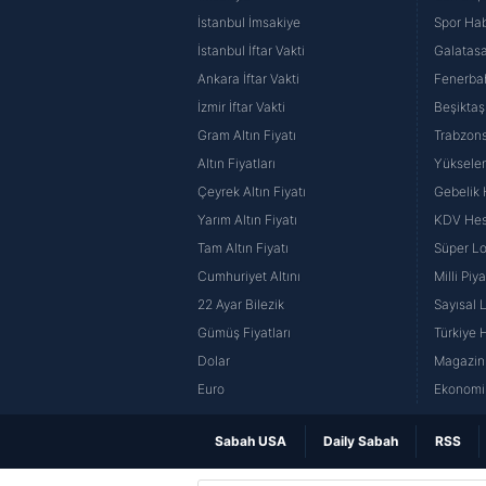
İstanbul İmsakiye
Spor Hab
İstanbul İftar Vakti
Galatasa
Ankara İftar Vakti
Fenerba
İzmir İftar Vakti
Beşiktaş
Gram Altın Fiyatı
Trabzons
Altın Fiyatları
Yüksele
Çeyrek Altın Fiyatı
Gebelik
Yarım Altın Fiyatı
KDV He
Tam Altın Fiyatı
Süper Lo
Cumhuriyet Altını
Milli Pi
22 Ayar Bilezik
Sayısal 
Gümüş Fiyatları
Türkiye H
Dolar
Magazin 
Euro
Ekonomi 
Sabah USA
Daily Sabah
RSS