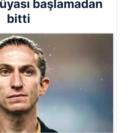
 rüyası başlamadan
bitti