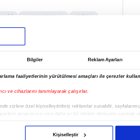
ANCİNİ
#ANGE POSTECOGLOU
#BEŞİKTAŞ
ulamamızı İndirin
rıcalıkları Keşfedin!
Bilgiler
Reklam Ayarları
rlama faaliyetlerinin yürütülmesi amaçları ile çerezler kullan
yıcı ve cihazlarını tanımlayarak çalışırlar.
de sizlere özel kişiselleştirilmiş reklamlar sunabilir, sayfalarım
aparken amacımızın size daha iyi bir reklam deneyimi sunmak ol
imizden gelen çabayı gösterdiğimizi ve bu noktada, reklamların ma
olduğunu sizlere hatırlatmak isteriz.
Kişiselleştir