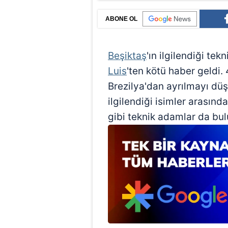
ABONE OL
Beşiktaş
'ın ilgilendiği tek
Luis
'ten kötü haber geldi. 
Brezilya'dan ayrılmayı düş
ilgilendiği isimler arasınd
gibi teknik adamlar da bul