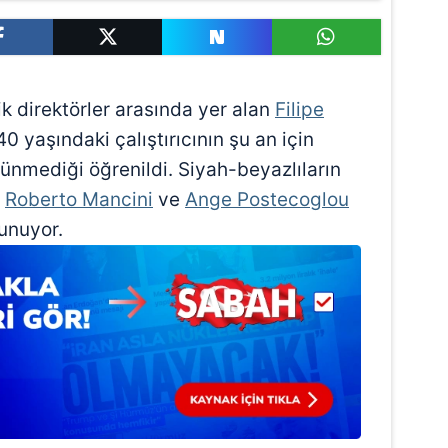
nik direktörler arasında yer alan
Filipe
40 yaşındaki çalıştırıcının şu an için
ünmediği öğrenildi. Siyah-beyazlıların
a
Roberto Mancini
ve
Ange Postecoglou
unuyor.