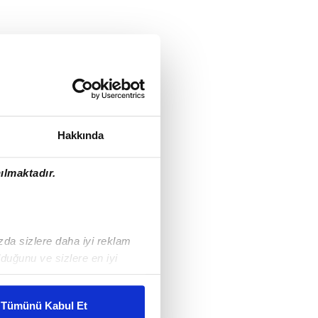
Hakkında
ılmaktadır.
ızda sizlere daha iyi reklam
duğunu ve sizlere en iyi
liyetlerimizi karşılamak
Tümünü Kabul Et