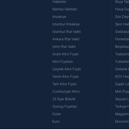
Haberler
Rüya Tabi
Namaz Vakitleri
Hava D
İmsakiye
Son Dep
İstanbul İmsakiye
Spor Hab
İstanbul İftar Vakti
Galatasa
Ankara İftar Vakti
Fenerba
İzmir İftar Vakti
Beşiktaş
Gram Altın Fiyatı
Trabzons
Altın Fiyatları
Yüksele
Çeyrek Altın Fiyatı
Gebelik
Yarım Altın Fiyatı
KDV He
Tam Altın Fiyatı
Süper Lo
Cumhuriyet Altını
Milli Pi
22 Ayar Bilezik
Sayısal 
Gümüş Fiyatları
Türkiye H
Dolar
Magazin 
Euro
Ekonomi 