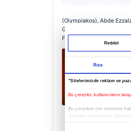
(Olympiakos), Abde Ezzalzo
Gessime Yassine (Strasbo
Frankfurt), Chemsdine Tal
Reddet
Rıza
"Sitelerimizde reklam ve paza
Bu çerezler, kullanıcıların tara
Bu çerezlere izin vermeniz halin
deneyimi yaşatabiliriz. Bunu y
içerikleri sunabilmek adına el
noktasında tek gelir kalemimiz 