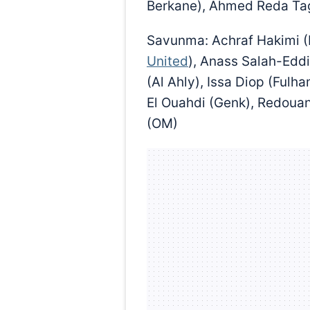
Berkane), Ahmed Reda Tag
Savunma: Achraf Hakimi (
United
), Anass Salah-Eddi
(Al Ahly), Issa Diop (Fulh
El Ouahdi (Genk), Redoua
(OM)