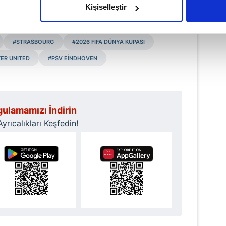
t Fettah Akkuş - Editör
Kişiselleştir
çerezlere izin vermedikleri takdirde, kullanıcılara hedefli reklaml
#STRASBOURG
#2026 FIFA DÜNYA KUPASI
abilmek için İnternet Sitemizde kendimize ve üçüncü kişilere ait 
isel verileriniz işlenmekte olup gerekli olan çerezler bilgi toplum
ER UNİTED
#PSV EİNDHOVEN
 çerezler, sitemizin daha işlevsel kılınması ve kişiselleştirilmes
 yapılması, amaçlarıyla sınırlı olarak açık rızanız dahilinde kulla
aşağıda yer alan panel vasıtasıyla belirleyebilirsiniz. Çerezlere iliş
ulamamızı İndirin
lgilendirme Metnimizi
ziyaret edebilirsiniz.
rıcalıkları Keşfedin!
Korunması Kanunu uyarınca hazırlanmış Aydınlatma Metnimizi okum
 çerezlerle ilgili bilgi almak için lütfen
tıklayınız
.