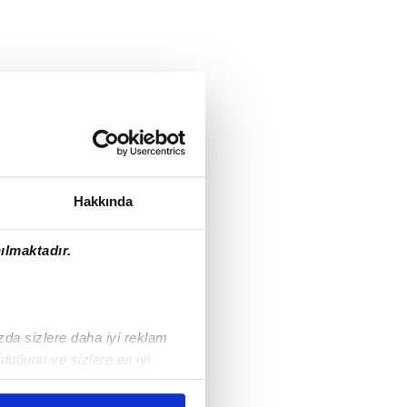
Hakkında
ılmaktadır.
ızda sizlere daha iyi reklam
duğunu ve sizlere en iyi
liyetlerimizi karşılamak