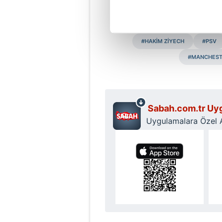
Ahme
Her halükârda, kullanıcılar, bu 
#HAKİM ZİYECH
#PSV
Sizlere daha iyi bir hizmet sun
çerezler vasıtasıyla çeşitli kiş
#MANCHEST
amacıyla kullanılmaktadır. Diğer
reklam/pazarlama faaliyetlerinin
Çerezlere ilişkin tercihlerinizi 
Sabah.com.tr Uyg
butonuna tıklayabilir,
Çerez Bi
Uygulamalara Özel Ay
6698 sayılı Kişisel Verilerin 
mevzuata uygun olarak kullanılan