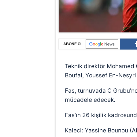
ABONE OL
Teknik direktör Mohamed O
Boufal, Youssef En-Nesyr
Fas, turnuvada C Grubu'nda
mücadele edecek.
Fas'ın 26 kişilik kadrosun
Kaleci: Yassine Bounou (Al