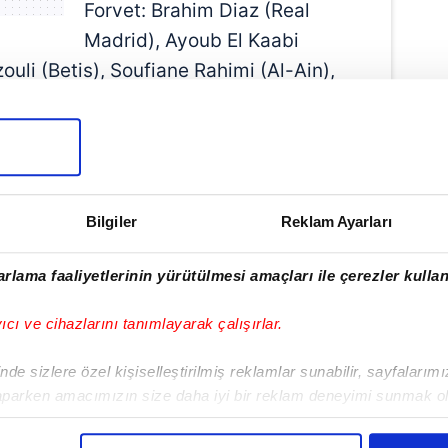
Forvet: Brahim Diaz (Real
Madrid), Ayoub El Kaabi
uli (Betis), Soufiane Rahimi (Al-Ain),
urg), Ayoube Amaimouni (Eintracht
bi (Sunderland)
Bilgiler
Reklam Ayarları
rlama faaliyetlerinin yürütülmesi amaçları ile çerezler kullan
yıcı ve cihazlarını tanımlayarak çalışırlar.
de sizlere özel kişiselleştirilmiş reklamlar sunabilir, sayfalarım
aparken amacımızın size daha iyi bir reklam deneyimi sunmak ol
imizden gelen çabayı gösterdiğimizi ve bu noktada, reklamların ma
Haber Girişi
olduğunu sizlere hatırlatmak isteriz.