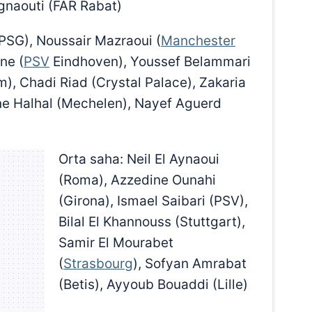
naouti (FAR Rabat)
PSG), Noussair Mazraoui (
Manchester
ne (
PSV
Eindhoven), Youssef Belammari
am), Chadi Riad (Crystal Palace), Zakaria
ne Halhal (Mechelen), Nayef Aguerd
Orta saha: Neil El Aynaoui
(Roma), Azzedine Ounahi
(Girona), Ismael Saibari (PSV),
Bilal El Khannouss (Stuttgart),
Samir El Mourabet
(
Strasbourg
), Sofyan Amrabat
(Betis), Ayyoub Bouaddi (Lille)