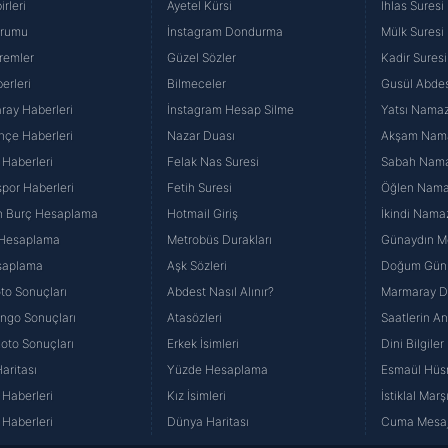
rleri
Ayetel Kürsi
İhlas Suresi
urumu
İnstagram Dondurma
Mülk Suresi
remler
Güzel Sözler
Kadir Suresi
erleri
Bilmeceler
Gusül Abdes
ray Haberleri
İnstagram Hesap Silme
Yatsı Namazı
hçe Haberleri
Nazar Duası
Akşam Namaz
 Haberleri
Felak Nas Suresi
Sabah Namaz
por Haberleri
Fetih Suresi
Öğlen Namazı
n Burç Hesaplama
Hotmail Giriş
İkindi Namaz
 Hesaplama
Metrobüs Durakları
Günaydın Me
saplama
Aşk Sözleri
Doğum Günü
to Sonuçları
Abdest Nasıl Alınır?
Marmaray Du
yango Sonuçları
Atasözleri
Saatlerin A
Loto Sonuçları
Erkek İsimleri
Dini Bilgiler
aritası
Yüzde Hesaplama
Esmaül Hüs
Haberleri
Kız İsimleri
İstiklal Marş
Haberleri
Dünya Haritası
Cuma Mesaj