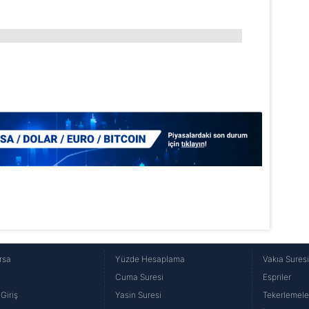
rsa
Yüzde Hesaplama
Vakıa Sures
Cuma Suresi
Espriler
Giriş
Yasin Suresi
Tekerlemele