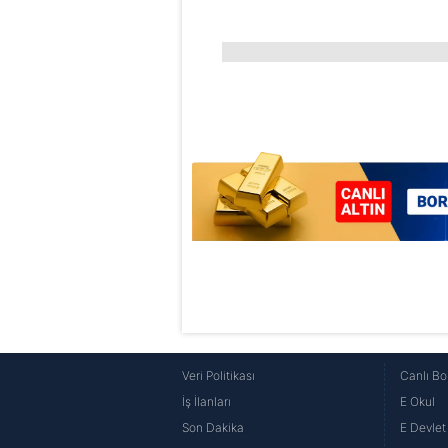
Veri Politikası
Canlı Bo
İş İlanları
E Okul
Son Dakika
E Devlet 