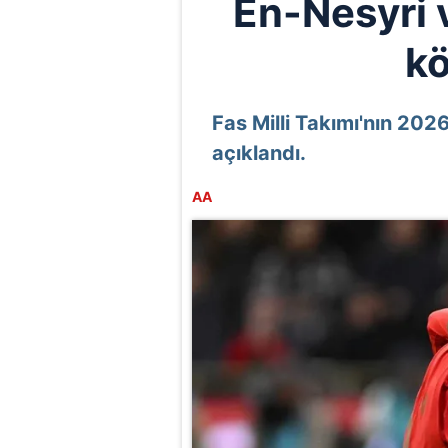
En-Nesyri 
kö
Fas Milli Takımı'nın 20
açıklandı.
AA