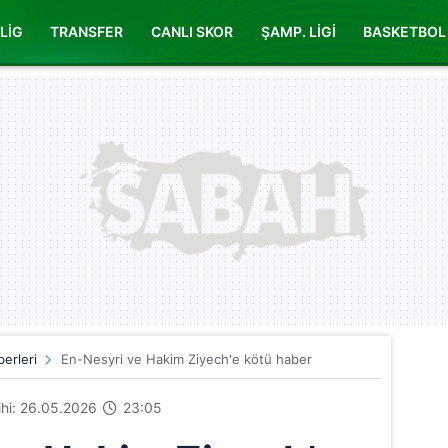
LİG
TRANSFER
CANLI SKOR
ŞAMP. LİGİ
BASKETBOL
erleri
En-Nesyri ve Hakim Ziyech'e kötü haber
rihi: 26.05.2026
23:05