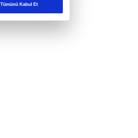
Tümünü Kabul Et
ar gösterilmeyecektir."
çerezler kullanılmaktadır. Bu
u hizmetlerinin sunulması
i ve sizlere yönelik
nılacaktır.
kin detaylı bilgi için Ayarlar
ak ve sitemizde ilgili