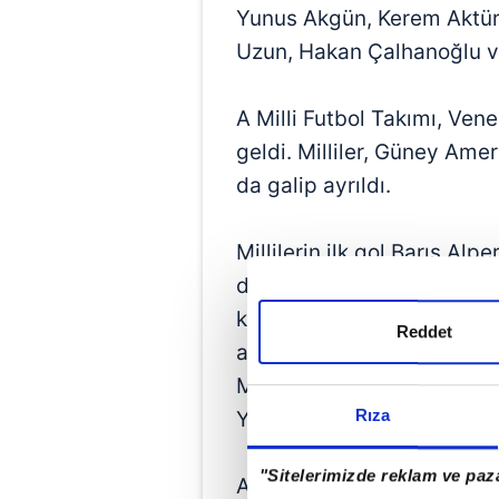
Yunus Akgün, Kerem Aktür
Uzun, Hakan Çalhanoğlu ve 
A Milli Futbol Takımı, Venez
geldi. Milliler, Güney Ame
da galip ayrıldı.
Millilerin ilk gol Barış Al
dakikasında sağ taraftan 
kale önünde oluşan karamb
Reddet
ağlara gönderdi ve skor 1-
Milli Takım'daki 3. golünü
Rıza
Yılmaz, 90 dakika sahada 
"Sitelerimizde reklam ve paza
Ay-yıldızlıların müsabakad