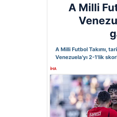
A Milli F
Venezue
g
A Milli Futbol Takımı, tar
Venezuela'yı 2-1'lik skor
İHA