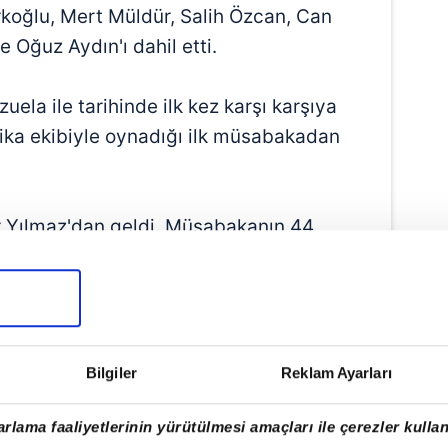
koğlu, Mert Müldür, Salih Özcan, Can
Oğuz Aydın'ı dahil etti.
uela ile tarihinde ilk kez karşı karşıya
rika ekibiyle oynadığı ilk müsabakadan
per Yılmaz'dan geldi. Müsabakanın 44.
Arda Güler'in kullandığı köşe vuruşunda
olde Barış Alper, meşin yuvarlağı
1 oldu. 26 yaşındaki futbolcu böylece A
 attı. Maça 11'de başlayan Barış Alper
Bilgiler
Reklam Ayarları
kaldı.
rlama faaliyetlerinin yürütülmesi amaçları ile çerezler kullan
aki ikinci golünü Yunus Akgün kaydetti.