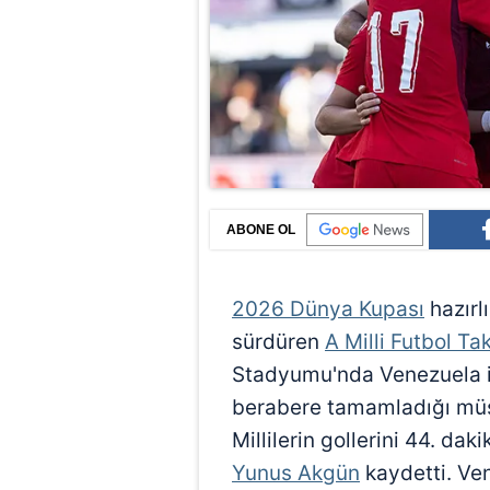
ABONE OL
2026 Dünya Kupası
hazırl
sürdüren
A Milli Futbol Ta
Stadyumu'nda Venezuela ile k
berabere tamamladığı müsa
Millilerin gollerini 44. dak
Yunus Akgün
kaydetti. Ven