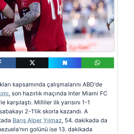
ıkları kapsamında çalışmalarını ABD'de
kımı
, son hazırlık maçında Inter Miami FC
arşılaştı. Milliler ilk yarısını 1-1
bakayı 2-1'lik skorla kazandı. A
ikada
Barış Alper Yılmaz
, 54. dakikada da
ezuela'nın golünü ise 13. dakikada