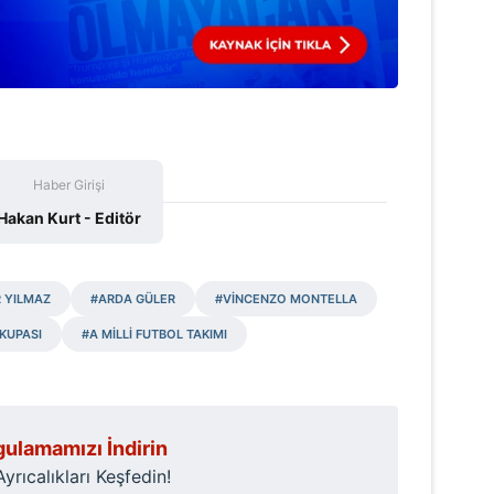
 çerezlerle ilgili bilgi almak için lütfen
tıklayınız
.
Haber Girişi
Hakan Kurt - Editör
R YILMAZ
#ARDA GÜLER
#VİNCENZO MONTELLA
KUPASI
#A MİLLİ FUTBOL TAKIMI
ulamamızı İndirin
rıcalıkları Keşfedin!