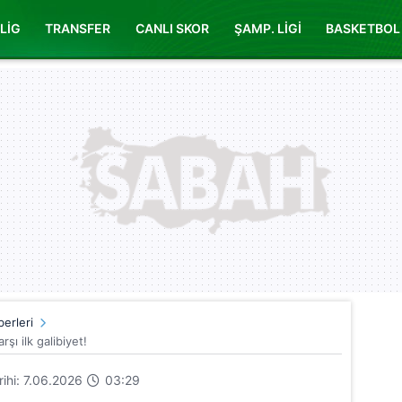
LİG
TRANSFER
CANLI SKOR
ŞAMP. LİGİ
BASKETBOL
erleri
şı ilk galibiyet!
arihi: 7.06.2026
03:29