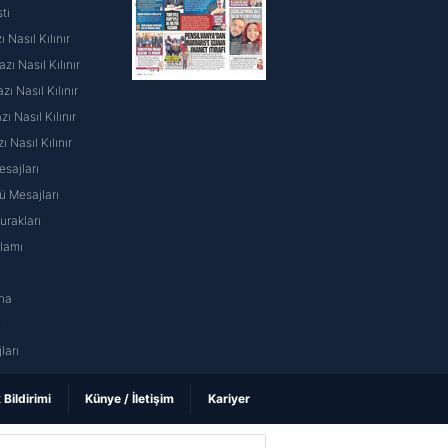
ti
 Nasıl Kılınır
ı Nasıl Kılınır
ı Nasıl Kılınır
 Nasıl Kılınır
ı Nasıl Kılınır
sajları
 Mesajları
rakları
nlamı
na
ı
ları
k Bildirimi
Künye / İletişim
Kariyer