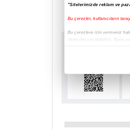
"Sitelerimizde reklam ve paza
Bu çerezler, kullanıcıların tara
Bu çerezlere izin vermeniz halin
deneyimi yaşatabiliriz. Bunu y
Sabah.com.tr Uyg
içerikleri sunabilmek adına el
Uygulamalara Özel Ay
noktasında tek gelir kalemimiz 
Her halükârda, kullanıcılar, bu 
Sizlere daha iyi bir hizmet sun
çerezler vasıtasıyla çeşitli kiş
amacıyla kullanılmaktadır. Diğer
reklam/pazarlama faaliyetlerinin
Çerezlere ilişkin tercihlerinizi 
butonuna tıklayabilir,
Çerez Bi