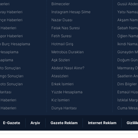
erleri
Bilmeceler
Gusül Abdes
ray Haberleri
İnstagram Hesap Silme
Yatsı Namazı
hçe Haberleri
Nazar Duası
Akşam Namaz
 Haberleri
Felak Nas Suresi
Sabah Namaz
por Haberleri
Fetih Suresi
Öğlen Namazı
n Burç Hesaplama
Hotmail Giriş
İkindi Namaz
 Hesaplama
Metrobüs Durakları
Günaydın Me
saplama
Aşk Sözleri
Doğum Günü
to Sonuçları
Abdest Nasıl Alınır?
Marmaray Du
yango Sonuçları
Atasözleri
Saatlerin A
Loto Sonuçları
Erkek İsimleri
Dini Bilgiler
aritası
Yüzde Hesaplama
Esmaül Hüs
Haberleri
Kız İsimleri
İstiklal Marş
Haberleri
Dünya Haritası
Cuma Mesaj
E-Gazete
Arşiv
Gazete Reklam
Internet Reklam
Gizlili