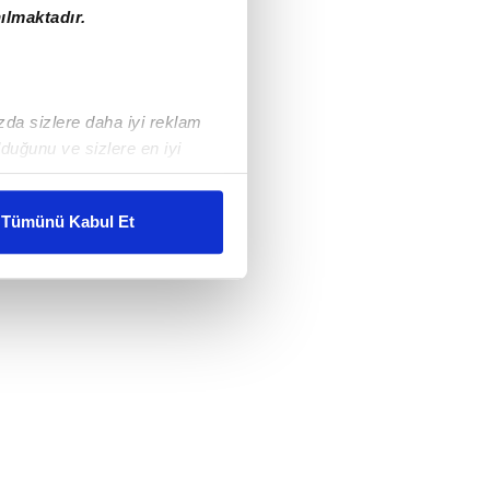
ılmaktadır.
ızda sizlere daha iyi reklam
duğunu ve sizlere en iyi
liyetlerimizi karşılamak
Tümünü Kabul Et
ar gösterilmeyecektir."
çerezler kullanılmaktadır. Bu
u hizmetlerinin sunulması
i ve sizlere yönelik
nılacaktır.
kin detaylı bilgi için Ayarlar