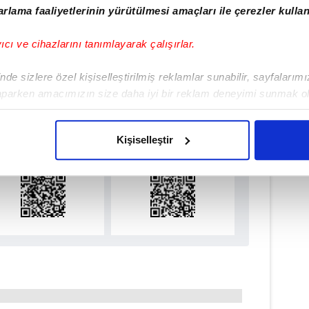
rlama faaliyetlerinin yürütülmesi amaçları ile çerezler kullan
#BRİGHTON
yıcı ve cihazlarını tanımlayarak çalışırlar.
de sizlere özel kişiselleştirilmiş reklamlar sunabilir, sayfalarım
aparken amacımızın size daha iyi bir reklam deneyimi sunmak ol
ulamamızı İndirin
imizden gelen çabayı gösterdiğimizi ve bu noktada, reklamların ma
rıcalıkları Keşfedin!
olduğunu sizlere hatırlatmak isteriz.
Kişiselleştir
çerezlere izin vermedikleri takdirde, kullanıcılara hedefli reklaml
abilmek için İnternet Sitemizde kendimize ve üçüncü kişilere ait 
isel verileriniz işlenmekte olup gerekli olan çerezler bilgi toplum
 çerezler, sitemizin daha işlevsel kılınması ve kişiselleştirilmes
 yapılması, amaçlarıyla sınırlı olarak açık rızanız dahilinde kulla
aşağıda yer alan panel vasıtasıyla belirleyebilirsiniz. Çerezlere iliş
lgilendirme Metnimizi
ziyaret edebilirsiniz.