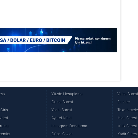
Korunması Kanunu uyarınca hazırlanmış Aydınlatma Metnimizi okum
 çerezlerle ilgili bilgi almak için lütfen
tıklayınız
.
rsa
Yüzde Hesaplama
Vakıa Sures
Cuma Suresi
Espriler
Giriş
Yasin Suresi
Tekerlemele
rleri
Ayetel Kürsi
İhlas Suresi
urumu
İnstagram Dondurma
Mülk Suresi
remler
Güzel Sözler
Kadir Suresi