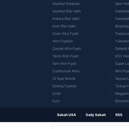
İstanbul İmsakiye
Spor Hab
İstanbul İftar Vakti
Galatasa
Ankara İftar Vakti
Fenerba
İzmir İftar Vakti
Beşiktaş
Gram Altın Fiyatı
Trabzons
Altın Fiyatları
Yüksele
Çeyrek Altın Fiyatı
Gebelik
Yarım Altın Fiyatı
KDV He
Tam Altın Fiyatı
Süper Lo
Cumhuriyet Altını
Milli Pi
22 Ayar Bilezik
Sayısal 
Gümüş Fiyatları
Türkiye H
Dolar
Magazin 
Euro
Ekonomi 
Sabah USA
Daily Sabah
RSS