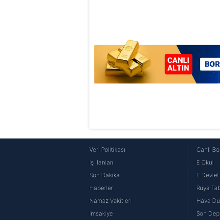
6698 sayılı Kişisel Verilerin 
mevzuata uygun olarak kullanılan
Veri Politikası
Canlı Bo
İş İlanları
E Okul
Son Dakika
E Devlet 
Haberler
Rüya Tabi
Namaz Vakitleri
Hava D
İmsakiye
Son Dep