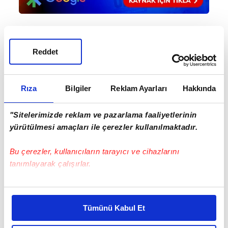
Haber Girişi
Reddet
Ahmet Fettah Akkuş - Editör
Rıza
Bilgiler
Reklam Ayarları
Hakkında
#REAL MADRİD
#ALVARO ARBELOA
"Sitelerimizde reklam ve pazarlama faaliyetlerinin
yürütülmesi amaçları ile çerezler kullanılmaktadır.
Bu çerezler, kullanıcıların tarayıcı ve cihazlarını
tanımlayarak çalışırlar.
Bu çerezlere izin vermeniz halinde sizlere özel
EN ÇOK OKUNANLAR
kişiselleştirilmiş reklamlar sunabilir, sayfalarımızda sizlere
Tümünü Kabul Et
daha iyi reklam deneyimi yaşatabiliriz. Bunu yaparken
amacımızın size daha iyi bir reklam deneyimi sunmak