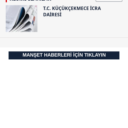
Çerezlere ilişkin tercihlerinizi aşağıda yer alan panel
T.C. KÜÇÜKÇEKMECE İCRA
DAİRESİ
vasıtasıyla belirleyebilirsiniz. Çerezlere ilişkin detaylı bilgi
için Ayarlar butonuna tıklayabilir,
Çerez Bilgilendirme
Metnimizi
ziyaret edebilirsiniz.
6698 sayılı Kişisel Verilerin Korunması Kanunu uyarınca
hazırlanmış Aydınlatma Metnimizi okumak ve sitemizde
MANŞET HABERLERİ İÇİN TIKLAYIN
ilgili mevzuata uygun olarak kullanılan çerezlerle ilgili bilgi
almak için lütfen
tıklayınız
.