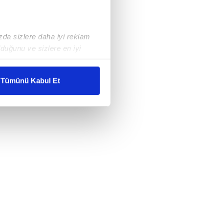
ızda sizlere daha iyi reklam
duğunu ve sizlere en iyi
liyetlerimizi karşılamak
Tümünü Kabul Et
ar gösterilmeyecektir."
çerezler kullanılmaktadır. Bu
u hizmetlerinin sunulması
i ve sizlere yönelik
nılacaktır.
kin detaylı bilgi için Ayarlar
ak ve sitemizde ilgili