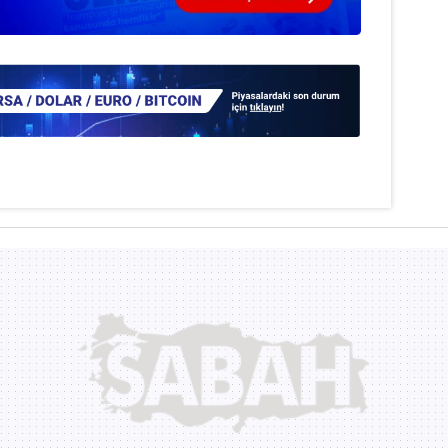
 çerezlerle ilgili bilgi almak için lütfen
tıklayınız
.