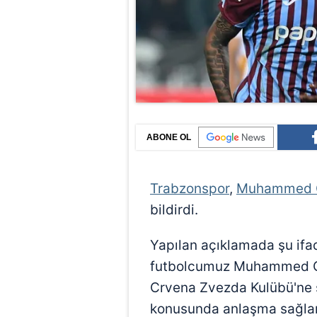
ABONE OL
Trabzonspor
,
Muhammed
bildirdi.
Yapılan açıklamada şu ifad
futbolcumuz Muhammed Ch
Crvena Zvezda Kulübü'ne s
konusunda anlaşma sağlan