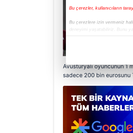
Bu çerezler, kullanıcıların tara
Bu çerezlere izin vermeniz halin
deneyimi yaşatabiliriz. Bunu y
içerikleri sunabilmek adına el
noktasında tek gelir kalemimiz 
Her halükârda, kullanıcılar, bu 
Avusturyalı oyuncunun 1 m
Sizlere daha iyi bir hizmet sun
sadece 200 bin eurosunu
çerezler vasıtasıyla çeşitli kiş
amacıyla kullanılmaktadır. Diğer
reklam/pazarlama faaliyetlerinin
Çerezlere ilişkin tercihlerinizi 
butonuna tıklayabilir,
Çerez Bi
6698 sayılı Kişisel Verilerin 