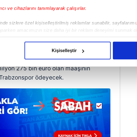
yıcı ve cihazlarını tanımlayarak çalışırlar.
de sizlere özel kişiselleştirilmiş reklamlar sunabilir, sayfalarım
aparken amacımızın size daha iyi bir reklam deneyimi sunmak ol
imizden gelen çabayı gösterdiğimizi ve bu noktada, reklamların ma
olduğunu sizlere hatırlatmak isteriz.
Kişiselleştir
çerezlere izin vermedikleri takdirde, kullanıcılara hedefli reklaml
ilyon 275 bin euro olan maaşının
abilmek için İnternet Sitemizde kendimize ve üçüncü kişilere ait 
 Trabzonspor ödeyecek.
isel verileriniz işlenmekte olup gerekli olan çerezler bilgi toplum
 çerezler, sitemizin daha işlevsel kılınması ve kişiselleştirilmes
 yapılması, amaçlarıyla sınırlı olarak açık rızanız dahilinde kulla
aşağıda yer alan panel vasıtasıyla belirleyebilirsiniz. Çerezlere iliş
lgilendirme Metnimizi
ziyaret edebilirsiniz.
Korunması Kanunu uyarınca hazırlanmış Aydınlatma Metnimizi okum