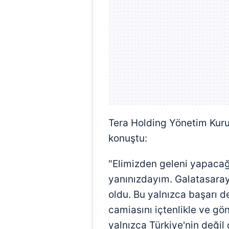
mevzuata uygun olarak kullanılan
Tera Holding Yönetim Kur
konuştu:
"Elimizden geleni yapaca
yanınızdayım. Galatasaray
oldu. Bu yalnızca başarı d
camiasını içtenlikle ve gö
yalnızca Türkiye'nin değil