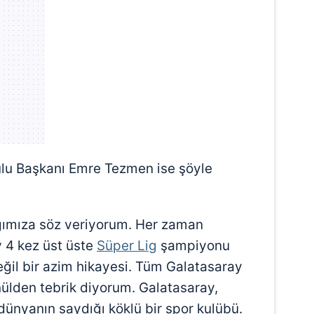
 çerezlerle ilgili bilgi almak için lütfen
tıklayınız
.
ulu Başkanı Emre Tezmen ise şöyle
ğımıza söz veriyorum. Her zaman
 4 kez üst üste
Süper Lig
şampiyonu
eğil bir azim hikayesi. Tüm Galatasaray
nülden tebrik diyorum. Galatasaray,
 dünyanın saydığı köklü bir spor kulübü.