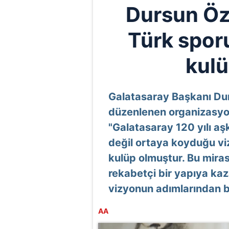
Dursun Öz
Türk spor
kulü
Galatasaray Başkanı Du
düzenlenen organizasyon
"Galatasaray 120 yılı aş
değil ortaya koyduğu vi
kulüp olmuştur. Bu mira
rekabetçi bir yapıya kaz
vizyonun adımlarından bi
AA