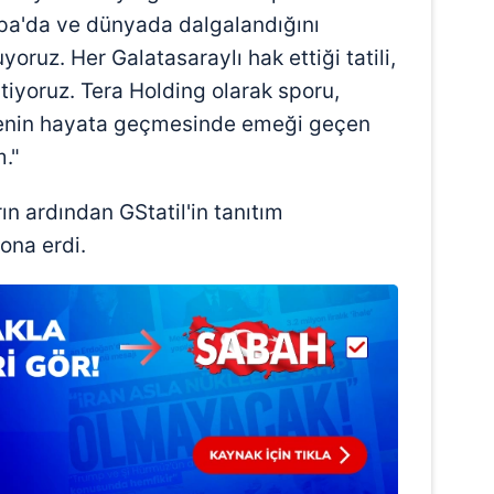
upa'da ve dünyada dalgalandığını
uz. Her Galatasaraylı hak ettiği tatili,
stiyoruz. Tera Holding olarak sporu,
ojenin hayata geçmesinde emeği geçen
."
n ardından GStatil'in tanıtım
ona erdi.