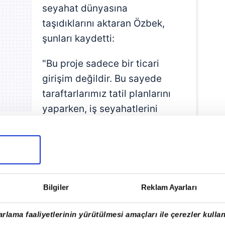
seyahat dünyasına
taşıdıklarını aktaran Özbek,
şunları kaydetti:
"Bu proje sadece bir ticari
girişim değildir. Bu sayede
taraftarlarımız tatil planlarını
yaparken, iş seyahatlerini
organize ederken Galatasaray
irmeye devam edecektir. Her tercihle
aklardır. Bugün spor kulüplerinin
çlarıyla ölçülmüyor. Yeni gelir alanları
n farklı alanlarına taşıyabilmek büyük
Bilgiler
Reklam Ayarları
ratejimizin önemli halkalarından biridir.
ekonomik bağımsızlığını daha da
rlama faaliyetlerinin yürütülmesi amaçları ile çerezler kullan