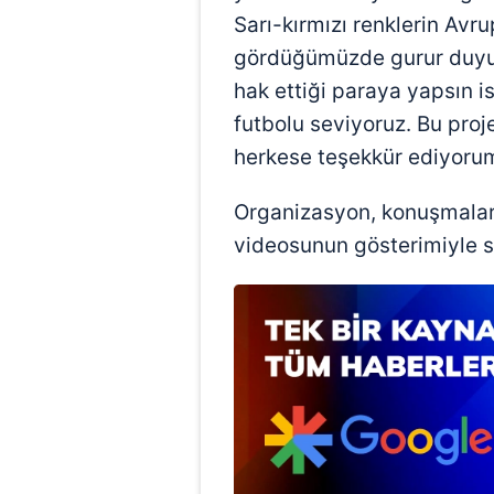
Sarı-kırmızı renklerin Avr
gördüğümüzde gurur duyuyor
hak ettiği paraya yapsın i
futbolu seviyoruz. Bu pr
herkese teşekkür ediyorum
Organizasyon, konuşmaları
videosunun gösterimiyle s