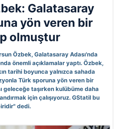
bek: Galatasaray
una yön veren bir
p olmuştur
rsun Özbek, Galatasaray Adası'nda
da önemli açıklamalar yaptı. Özbek,
kın tarihi boyunca yalnızca sahada
zyonla Türk sporuna yön veren bir
sı geleceğe taşırken kulübüme daha
andırmak için çalışıyoruz. GStatil bu
ridir" dedi.