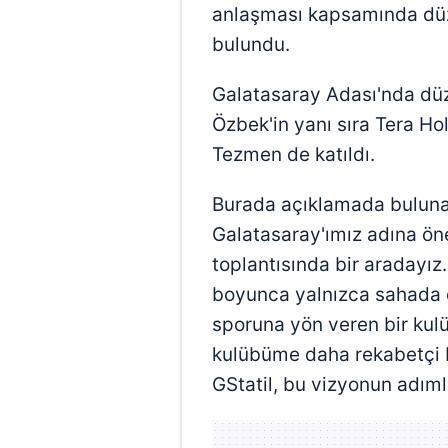
anlaşması kapsamında dü
bulundu.
Galatasaray Adası'nda dü
Özbek'in yanı sıra Tera H
Tezmen de katıldı.
Burada açıklamada bulun
Galatasaray'ımız adına önem
toplantısında bir aradayız.
boyunca yalnızca sahada 
sporuna yön veren bir kul
kulübüme daha rekabetçi b
GStatil, bu vizyonun adımla