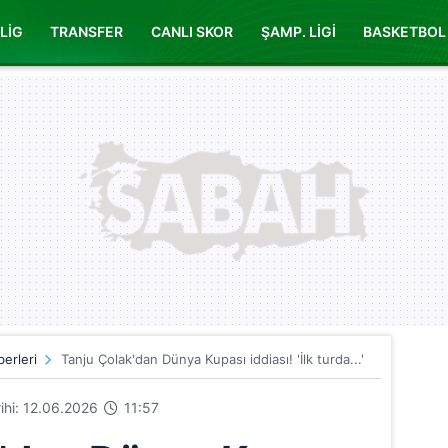
LİG
TRANSFER
CANLI SKOR
ŞAMP. LİGİ
BASKETBOL
erleri
Tanju Çolak'dan Dünya Kupası iddiası! 'İlk turda...'
rihi: 12.06.2026
11:57