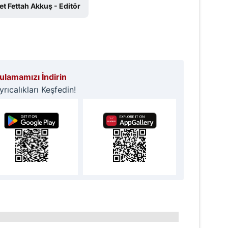
 çerezlerle ilgili bilgi almak için lütfen
tıklayınız
.
t Fettah Akkuş - Editör
lamamızı İndirin
ıcalıkları Keşfedin!