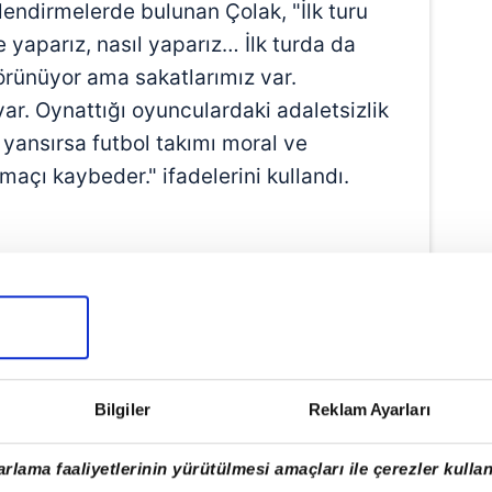
lendirmelerde bulunan Çolak, "İlk turu
yaparız, nasıl yaparız… İlk turda da
örünüyor ama sakatlarımız var.
r. Oynattığı oyunculardaki adaletsizlik
a yansırsa futbol takımı moral ve
maçı kaybeder." ifadelerini kullandı.
aki favorilerini Türkiye ve İspanya
ları kaydetti:
 Onların yıldızları çok fazla. Bizde iki
biri Kenan. Diğerleri yıldız değil, oyunda
Bilgiler
Reklam Ayarları
lacak. Stratejik bir oyun futbol. Kim
rlama faaliyetlerinin yürütülmesi amaçları ile çerezler kullan
diyor, kim daha iyi kendini mutlu, hazır