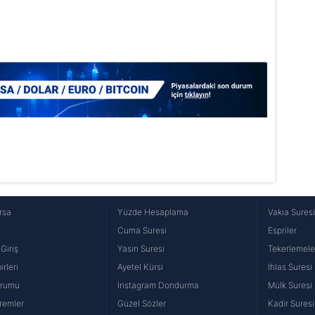
rsa
Yüzde Hesaplama
Vakıa Sures
Cuma Suresi
Espriler
Giriş
Yasin Suresi
Tekerlemele
rleri
Ayetel Kürsi
İhlas Suresi
urumu
İnstagram Dondurma
Mülk Suresi
remler
Güzel Sözler
Kadir Suresi