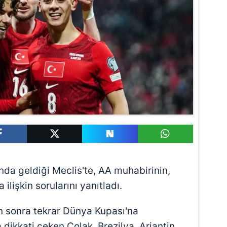
nda geldiği Meclis'te, AA muhabirinin,
lişkin sorularını yanıtladı.
an sonra tekrar Dünya Kupası'na
dikkati çeken Çolak, Brezilya, Arjantin