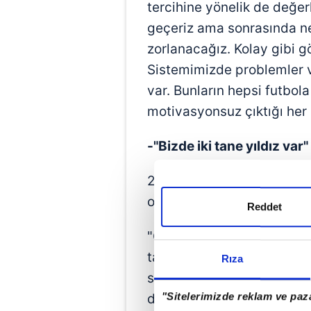
tercihine yönelik de değer
geçeriz ama sonrasında ne 
zorlanacağız. Kolay gibi g
Sistemimizde problemler va
var. Bunların hepsi futbol
motivasyonsuz çıktığı her 
-"Bizde iki tane yıldız var"
2026 FİFA Dünya Kupası'nd
olarak sıralayan Çolak, şun
Reddet
"Onların kadrosu fevkalade.
tane yıldız var: Biri Arda, 
Rıza
savaşçı. Tabii savaşçı da o
"Sitelerimizde reklam ve paza
daha iyi kendini organize e