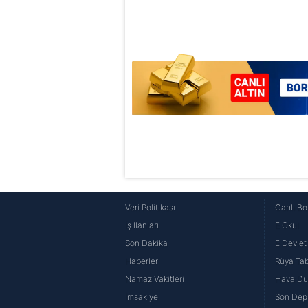
Veri Politikası
Canlı Bo
İş İlanları
E Okul
Son Dakika
E Devlet 
Haberler
Rüya Tabi
Namaz Vakitleri
Hava D
İmsakiye
Son Dep