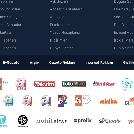
saplama
Aşk Sözleri
Doğum Günü
to Sonuçları
Abdest Nasıl Alınır?
Marmaray Du
yango Sonuçları
Atasözleri
Saatlerin A
Loto Sonuçları
Erkek İsimleri
Dini Bilgiler
aritası
Yüzde Hesaplama
Esmaül Hüs
Haberleri
Kız İsimleri
İstiklal Marş
Haberleri
Dünya Haritası
Cuma Mesaj
E-Gazete
Arşiv
Gazete Reklam
Internet Reklam
Gizlili