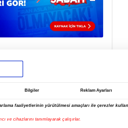
Haber Girişi
Hakan Kurt - Editör
#AVUSTURYA
Bilgiler
Reklam Ayarları
rlama faaliyetlerinin yürütülmesi amaçları ile çerezler kullan
ulamamızı İndirin
yıcı ve cihazlarını tanımlayarak çalışırlar.
rıcalıkları Keşfedin!