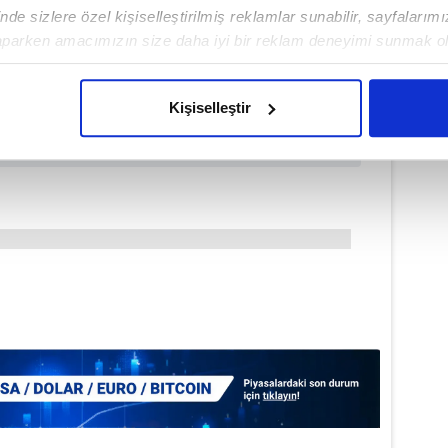
de sizlere özel kişiselleştirilmiş reklamlar sunabilir, sayfalarım
aparken amacımızın size daha iyi bir reklam deneyimi sunmak ol
imizden gelen çabayı gösterdiğimizi ve bu noktada, reklamların ma
olduğunu sizlere hatırlatmak isteriz.
Kişiselleştir
çerezlere izin vermedikleri takdirde, kullanıcılara hedefli reklaml
abilmek için İnternet Sitemizde kendimize ve üçüncü kişilere ait 
isel verileriniz işlenmekte olup gerekli olan çerezler bilgi toplum
 çerezler, sitemizin daha işlevsel kılınması ve kişiselleştirilmes
 yapılması, amaçlarıyla sınırlı olarak açık rızanız dahilinde kulla
aşağıda yer alan panel vasıtasıyla belirleyebilirsiniz. Çerezlere iliş
lgilendirme Metnimizi
ziyaret edebilirsiniz.
Korunması Kanunu uyarınca hazırlanmış Aydınlatma Metnimizi okum
 çerezlerle ilgili bilgi almak için lütfen
tıklayınız
.