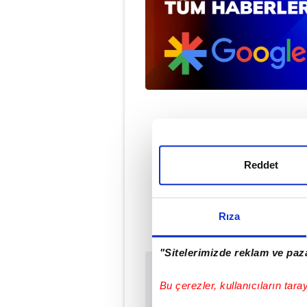
Reddet
Rıza
"Sitelerimizde reklam ve paza
Sabah.com.tr Uyg
Bu çerezler, kullanıcıların tara
Uygulamalara Özel Ay