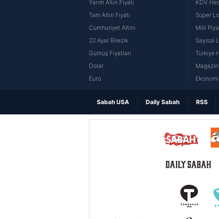
Yarım Altın Fiyatı
KDV He
Tam Altın Fiyatı
Süper Lo
Cumhuriyet Altını
Milli Pi
22 Ayar Bilezik
Sayısal 
Gümüş Fiyatları
Türkiye H
Dolar
Magazin 
Euro
Ekonomi 
Sabah USA
Daily Sabah
RSS