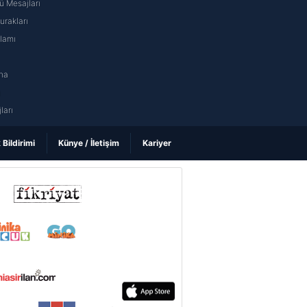
 Mesajları
rakları
nlamı
na
ı
ları
k Bildirimi
Künye / İletişim
Kariyer