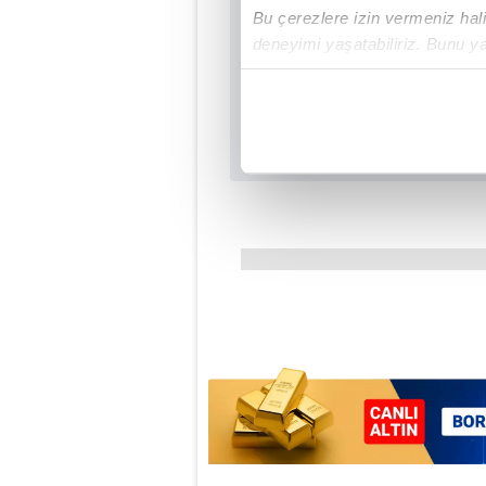
Bu çerezlere izin vermeniz halin
deneyimi yaşatabiliriz. Bunu y
içerikleri sunabilmek adına el
noktasında tek gelir kalemimiz 
Her halükârda, kullanıcılar, bu 
Sizlere daha iyi bir hizmet sun
çerezler vasıtasıyla çeşitli kiş
amacıyla kullanılmaktadır. Diğer
reklam/pazarlama faaliyetlerinin
Çerezlere ilişkin tercihlerinizi 
butonuna tıklayabilir,
Çerez Bi
6698 sayılı Kişisel Verilerin 
mevzuata uygun olarak kullanılan