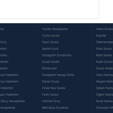
rsa
Yüzde Hesaplama
Vakıa Sures
Cuma Suresi
Espriler
Giriş
Yasin Suresi
Tekerlemele
rleri
Ayetel Kürsi
İhlas Suresi
urumu
İnstagram Dondurma
Mülk Suresi
remler
Güzel Sözler
Kadir Suresi
erleri
Bilmeceler
Gusül Abdes
ray Haberleri
İnstagram Hesap Silme
Yatsı Namazı
hçe Haberleri
Nazar Duası
Akşam Namaz
 Haberleri
Felak Nas Suresi
Sabah Namaz
por Haberleri
Fetih Suresi
Öğlen Namazı
n Burç Hesaplama
Hotmail Giriş
İkindi Namaz
 Hesaplama
Metrobüs Durakları
Günaydın Me