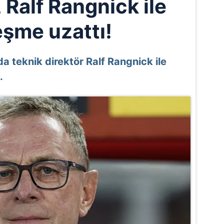
 Ralf Rangnick ile
eşme uzattı!
da teknik direktör Ralf Rangnick ile
.