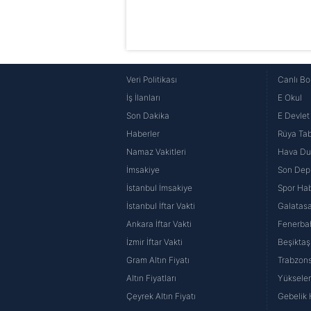
Veri Politikası
Canlı Bo
İş İlanları
E Okul
Son Dakika
E Devlet 
Haberler
Rüya Tabi
Namaz Vakitleri
Hava D
İmsakiye
Son Dep
İstanbul İmsakiye
Spor Hab
İstanbul İftar Vakti
Galatasa
Ankara İftar Vakti
Fenerba
İzmir İftar Vakti
Beşiktaş
Gram Altın Fiyatı
Trabzons
Altın Fiyatları
Yüksele
Çeyrek Altın Fiyatı
Gebelik