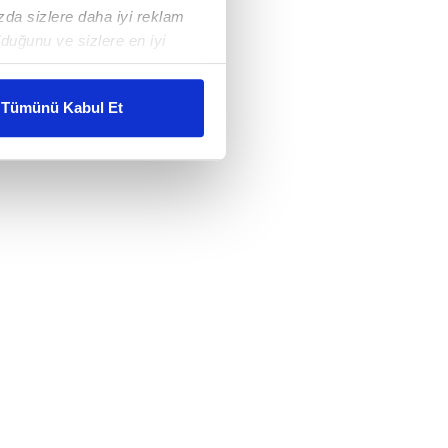
ızda sizlere daha iyi reklam
duğunu ve sizlere en iyi
liyetlerimizi karşılamak
Tümünü Kabul Et
ar gösterilmeyecektir."
çerezler kullanılmaktadır. Bu
u hizmetlerinin sunulması
i ve sizlere yönelik
nılacaktır.
kin detaylı bilgi için Ayarlar
ak ve sitemizde ilgili