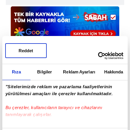
Reddet
Haber Girişi
Doğukan Yıldırım - Editör
Rıza
Bilgiler
Reklam Ayarları
Hakkında
"Sitelerimizde reklam ve pazarlama faaliyetlerinin
#VİNCENZO MONTELLA
#A MİLLİ FUTBOL TAKIMI
yürütülmesi amaçları ile çerezler kullanılmaktadır.
#A MİLLİ TAKIMI
Bu çerezler, kullanıcıların tarayıcı ve cihazlarını
tanımlayarak çalışırlar.
Bu çerezlere izin vermeniz halinde sizlere özel