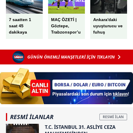
7 saatten 1
MAÇ ÖZETİ |
Ankara'daki
saat 45
Göztepe,
uyuşturucu ve
dakikaya
Trabzonspor’u
fuhuş
düşecek!
2 golle mağlup
operasyonunda
İstanbul ve
etti! İsmail
şok mesajlar:
Ankara'ya
Köybaşı jübile
Bunca kokaine
GÜNÜN ÖNEMLİ MANŞETLERİ İÇİN TIKLAYIN
ulaşacak YHT
yaptı
uyumam...
için tarih
verildi
RESMİ İLANLAR
T.C. İSTANBUL 31. ASLİYE CEZA