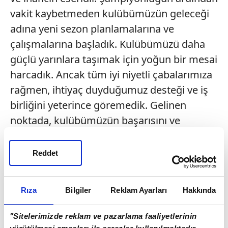
vakit kaybetmeden kulübümüzün geleceği
adına yeni sezon planlamalarına ve
çalışmalarına başladık. Kulübümüzü daha
güçlü yarınlara taşımak için yoğun bir mesai
harcadık. Ancak tüm iyi niyetli çabalarımıza
rağmen, ihtiyaç duyduğumuz desteği ve iş
birliğini yeterince göremedik. Gelinen
noktada, kulübümüzün başarısını ve
yükselişini desteklemek yerine önüne
engeller koyan, birlik ve beraberlik ortamına
Reddet
zarar veren yaklaşımlar nedeniyle yeni
döneme ilişkin sağlıklı bir çalışma zemininin
Rıza
Bilgiler
Reklam Ayarları
Hakkında
oluşmadığını üzülerek görmekteyiz. Bu
karar benim için kolay alınmış bir karar
"Sitelerimizde reklam ve pazarlama faaliyetlerinin
değildir. Mardin 1969 Spor sadece bir futbol