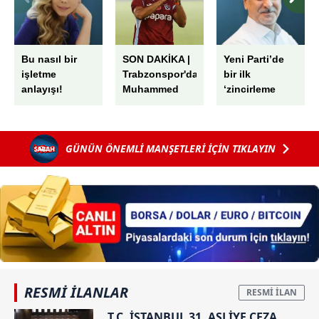
Bu nasıl bir
SON DAKİKA |
Yeni Parti’de
işletme
Trabzonspor'dan
bir ilk
anlayışı!
Muhammed
‘zincirleme
Salah için dev
rüşvet’
tören! 'Kupalar
kazanmak için
GÜNÜN ÖNEMLİ MANŞETLERİ İÇİN TIKLAYIN
buradayım'
RESMİ İLANLAR
T.C. İSTANBUL 31. ASLİYE CEZA