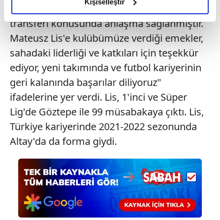
olduğunu ve sizlere en iyi içerikleri sunabilmek adına
Kişiselleştir
Lis'in, Polonya kulübü Lech Poznań'a kesin
elimizden gelen çabayı gösterdiğimizi ve bu noktada,
transferi konusunda anlaşma sağlanmıştır.
reklamların maliyetlerimizi karşılamak noktasında tek gelir
Mateusz Lis'e kulübümüze verdiği emekler,
kalemimiz olduğunu sizlere hatırlatmak isteriz.
sahadaki liderliği ve katkıları için teşekkür
Her halükârda, kullanıcılar, bu çerezlere izin vermedikleri
ediyor, yeni takımında ve futbol kariyerinin
takdirde, kullanıcılara hedefli reklamlar
geri kalanında başarılar diliyoruz"
gösterilmeyecektir."
ifadelerine yer verdi. Lis, 1'inci ve Süper
Sizlere daha iyi bir hizmet sunabilmek için İnternet
Lig'de Göztepe ile 99 müsabakaya çıktı. Lis,
Sitemizde kendimize ve üçüncü kişilere ait çerezler
Türkiye kariyerinde 2021-2022 sezonunda
kullanılmaktadır. Bu çerezler vasıtasıyla çeşitli kişisel
Altay'da da forma giydi.
verileriniz işlenmekte olup gerekli olan çerezler bilgi
toplumu hizmetlerinin sunulması amacıyla
kullanılmaktadır. Diğer çerezler, sitemizin daha işlevsel
kılınması ve kişiselleştirilmesi ve sizlere yönelik
reklam/pazarlama faaliyetlerinin yapılması, amaçlarıyla
sınırlı olarak açık rızanız dahilinde kullanılacaktır.