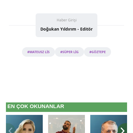
Çerezlere ilişkin tercihlerinizi aşağıda yer alan panel
vasıtasıyla belirleyebilirsiniz. Çerezlere ilişkin detaylı bilgi
için Ayarlar butonuna tıklayabilir,
Çerez Bilgilendirme
Haber Girişi
Metnimizi
ziyaret edebilirsiniz.
Doğukan Yıldırım - Editör
6698 sayılı Kişisel Verilerin Korunması Kanunu uyarınca
hazırlanmış Aydınlatma Metnimizi okumak ve sitemizde
#MATEUSZ LİS
#SÜPER LİG
#GÖZTEPE
ilgili mevzuata uygun olarak kullanılan çerezlerle ilgili bilgi
almak için lütfen
tıklayınız
.
EN ÇOK OKUNANLAR