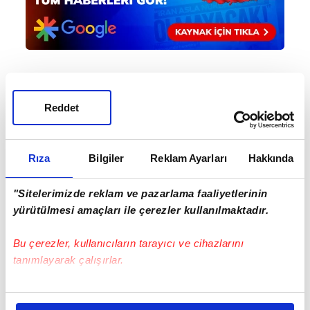
Haber Girişi
Reddet
Aytunç Akın - Editör
Rıza
Bilgiler
Reklam Ayarları
Hakkında
#REAL MADRİD
#İNGİLTERE LİG KUPASI
"Sitelerimizde reklam ve pazarlama faaliyetlerinin
#İNGİLTERE PREMİER LİG
#LİVERPOOL
yürütülmesi amaçları ile çerezler kullanılmaktadır.
#İSPANYA LALİGA
Bu çerezler, kullanıcıların tarayıcı ve cihazlarını
tanımlayarak çalışırlar.
Bu çerezlere izin vermeniz halinde sizlere özel
kişiselleştirilmiş reklamlar sunabilir, sayfalarımızda sizlere