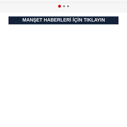
için Ayarlar butonuna tıklayabilir,
Çerez Bilgilendirme
Metnimizi
ziyaret edebilirsiniz.
MANŞET HABERLERİ İÇİN TIKLAYIN
6698 sayılı Kişisel Verilerin Korunması Kanunu uyarınca
hazırlanmış Aydınlatma Metnimizi okumak ve sitemizde
ilgili mevzuata uygun olarak kullanılan çerezlerle ilgili bilgi
almak için lütfen
tıklayınız
.