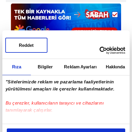
Reddet
Haber Girişi
Rıza
Bilgiler
Reklam Ayarları
Hakkında
Aytunç Akın - Editör
"Sitelerimizde reklam ve pazarlama faaliyetlerinin
yürütülmesi amaçları ile çerezler kullanılmaktadır.
#İTALYA SERİE A
#INTER
Bu çerezler, kullanıcıların tarayıcı ve cihazlarını
tanımlayarak çalışırlar.
Bu çerezlere izin vermeniz halinde sizlere özel
kişiselleştirilmiş reklamlar sunabilir, sayfalarımızda sizlere