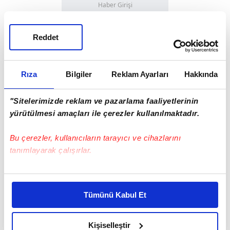
Haber Girişi
Doğukan Yıldırım - Editör
Reddet
#VEDAT MURİQİ
#FENERBAHÇE KULÜBÜ
Rıza
Bilgiler
Reklam Ayarları
Hakkında
#FENERBAHÇE
"Sitelerimizde reklam ve pazarlama faaliyetlerinin
yürütülmesi amaçları ile çerezler kullanılmaktadır.
Bu çerezler, kullanıcıların tarayıcı ve cihazlarını
tanımlayarak çalışırlar.
EN ÇOK OKUNANLAR
Bu çerezlere izin vermeniz halinde sizlere özel
kişiselleştirilmiş reklamlar sunabilir, sayfalarımızda sizlere
Tümünü Kabul Et
daha iyi reklam deneyimi yaşatabiliriz. Bunu yaparken
amacımızın size daha iyi bir reklam deneyimi sunmak
olduğunu ve sizlere en iyi içerikleri sunabilmek adına
Kişiselleştir