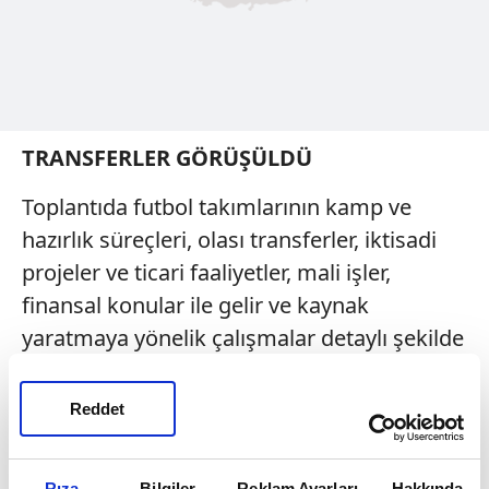
TRANSFERLER GÖRÜŞÜLDÜ
Toplantıda futbol takımlarının kamp ve
hazırlık süreçleri, olası transferler, iktisadi
projeler ve ticari faaliyetler, mali işler,
finansal konular ile gelir ve kaynak
yaratmaya yönelik çalışmalar detaylı şekilde
değerlendirildi.
Reddet
GÖRÜŞLER ALINDI
Ayrıca bir hafta önce gerçekleştirilen görev
Rıza
Bilgiler
Reklam Ayarları
Hakkında