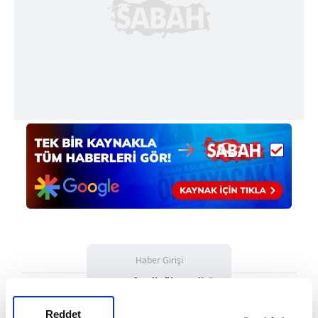
Haber Girişi
Mete Efendioğlu - Editör
Reddet