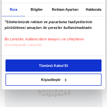
Rıza
Bilgiler
Reklam Ayarları
Hakkında
Haber Girişi
"Sitelerimizde reklam ve pazarlama faaliyetlerinin
Hakan Kurt - Editör
yürütülmesi amaçları ile çerezler kullanılmaktadır.
Bu çerezler, kullanıcıların tarayıcı ve cihazlarını
#2026 DÜNYA KUPASI
tanımlayarak çalışırlar.
Bu çerezlere izin vermeniz halinde sizlere özel
kişiselleştirilmiş reklamlar sunabilir, sayfalarımızda sizlere
Tümünü Kabul Et
daha iyi reklam deneyimi yaşatabiliriz. Bunu yaparken
amacımızın size daha iyi bir reklam deneyimi sunmak
olduğunu ve sizlere en iyi içerikleri sunabilmek adına
Kişiselleştir
elimizden gelen çabayı gösterdiğimizi ve bu noktada,
reklamların maliyetlerimizi karşılamak noktasında tek gelir
kalemimiz olduğunu sizlere hatırlatmak isteriz.