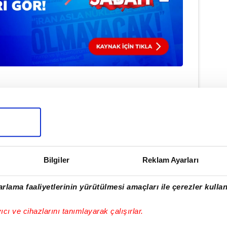
Haber Girişi
Hakan Kurt - Editör
 PETROLSPOR
#BODRUM FK
Bilgiler
Reklam Ayarları
rlama faaliyetlerinin yürütülmesi amaçları ile çerezler kullan
ulamamızı İndirin
yıcı ve cihazlarını tanımlayarak çalışırlar.
rıcalıkları Keşfedin!