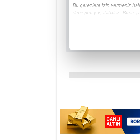
Bu çerezlere izin vermeniz halin
deneyimi yaşatabiliriz. Bunu y
içerikleri sunabilmek adına el
noktasında tek gelir kalemimiz 
Her halükârda, kullanıcılar, bu 
Sizlere daha iyi bir hizmet sun
çerezler vasıtasıyla çeşitli kiş
amacıyla kullanılmaktadır. Diğer
reklam/pazarlama faaliyetlerinin
Çerezlere ilişkin tercihlerinizi 
butonuna tıklayabilir,
Çerez Bi
6698 sayılı Kişisel Verilerin 
mevzuata uygun olarak kullanılan