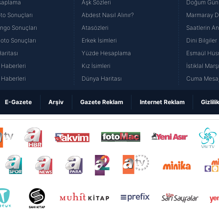
saplama
Aşk Sözleri
Doğum Günü
to Sonuçları
Abdest Nasıl Alınır?
Marmaray Du
yango Sonuçları
Atasözleri
Saatlerin A
Loto Sonuçları
Erkek İsimleri
Dini Bilgiler
aritası
Yüzde Hesaplama
Esmaül Hüs
Haberleri
Kız İsimleri
İstiklal Marş
Haberleri
Dünya Haritası
Cuma Mesaj
E-Gazete
Arşiv
Gazete Reklam
Internet Reklam
Gizlili