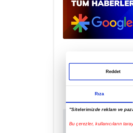
Reddet
#BATMAN
Rıza
"Sitelerimizde reklam ve paza
Sabah.com.tr Uyg
Bu çerezler, kullanıcıların tara
Uygulamalara Özel Ay