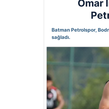
Omar I
Pet
Batman Petrolspor, Bod
sağladı.