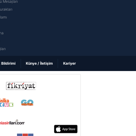
 Mesajları
rakları
nlamı
na
ı
ları
k Bildirimi
Künye / İletişim
Kariyer