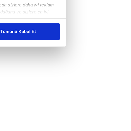
ızda sizlere daha iyi reklam
duğunu ve sizlere en iyi
liyetlerimizi karşılamak
Tümünü Kabul Et
ar gösterilmeyecektir."
çerezler kullanılmaktadır. Bu
u hizmetlerinin sunulması
i ve sizlere yönelik
nılacaktır.
kin detaylı bilgi için Ayarlar
ak ve sitemizde ilgili