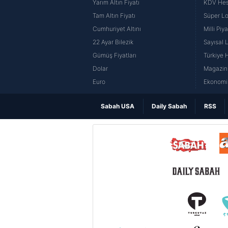
Yarım Altın Fiyatı
KDV He
Tam Altın Fiyatı
Süper Lo
Cumhuriyet Altını
Milli Pi
22 Ayar Bilezik
Sayısal 
Gümüş Fiyatları
Türkiye H
Dolar
Magazin 
Euro
Ekonomi 
Sabah USA
Daily Sabah
RSS