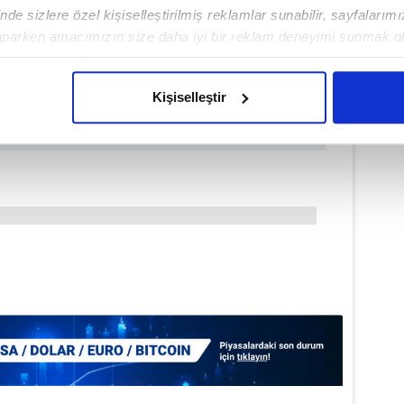
de sizlere özel kişiselleştirilmiş reklamlar sunabilir, sayfalarım
aparken amacımızın size daha iyi bir reklam deneyimi sunmak ol
imizden gelen çabayı gösterdiğimizi ve bu noktada, reklamların ma
olduğunu sizlere hatırlatmak isteriz.
Kişiselleştir
çerezlere izin vermedikleri takdirde, kullanıcılara hedefli reklaml
abilmek için İnternet Sitemizde kendimize ve üçüncü kişilere ait 
isel verileriniz işlenmekte olup gerekli olan çerezler bilgi toplum
 çerezler, sitemizin daha işlevsel kılınması ve kişiselleştirilmes
 yapılması, amaçlarıyla sınırlı olarak açık rızanız dahilinde kulla
aşağıda yer alan panel vasıtasıyla belirleyebilirsiniz. Çerezlere iliş
lgilendirme Metnimizi
ziyaret edebilirsiniz.
Korunması Kanunu uyarınca hazırlanmış Aydınlatma Metnimizi okum
 çerezlerle ilgili bilgi almak için lütfen
tıklayınız
.