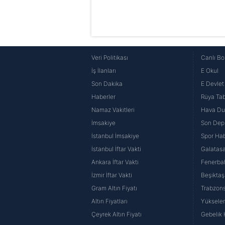
Veri Politikası
Canlı Bo
İş İlanları
E Okul
Son Dakika
E Devlet 
Haberler
Rüya Tabi
Namaz Vakitleri
Hava D
İmsakiye
Son Dep
İstanbul İmsakiye
Spor Hab
İstanbul İftar Vakti
Galatasa
Ankara İftar Vakti
Fenerba
İzmir İftar Vakti
Beşiktaş
Gram Altın Fiyatı
Trabzons
Altın Fiyatları
Yüksele
Çeyrek Altın Fiyatı
Gebelik