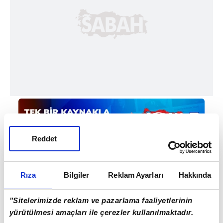
Reddet
Rıza
Bilgiler
Reklam Ayarları
Hakkında
Haber Girişi
"Sitelerimizde reklam ve pazarlama faaliyetlerinin
Aytunç Akın - Editör
yürütülmesi amaçları ile çerezler kullanılmaktadır.