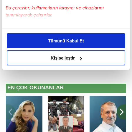
Bu çerezler, kullanıcıların tarayıcı ve cihazlarını
#2026 FIFA DÜNYA KUPASI
#SENEGAL
#EKVADOR
tanımlayarak çalışırlar.
#BELÇİKA
#İSVEÇ
#KANADA
#İNGİLTERE
Bu çerezlere izin vermeniz halinde sizlere özel
#FRANSA
#MEKSİKA
kişiselleştirilmiş reklamlar sunabilir, sayfalarımızda sizlere
Tümünü Kabul Et
daha iyi reklam deneyimi yaşatabiliriz. Bunu yaparken
amacımızın size daha iyi bir reklam deneyimi sunmak
olduğunu ve sizlere en iyi içerikleri sunabilmek adına
Kişiselleştir
elimizden gelen çabayı gösterdiğimizi ve bu noktada,
reklamların maliyetlerimizi karşılamak noktasında tek gelir
kalemimiz olduğunu sizlere hatırlatmak isteriz.
EN ÇOK OKUNANLAR
Her halükârda, kullanıcılar, bu çerezlere izin vermedikleri
takdirde, kullanıcılara hedefli reklamlar
gösterilmeyecektir."
Sizlere daha iyi bir hizmet sunabilmek için İnternet
Sitemizde kendimize ve üçüncü kişilere ait çerezler