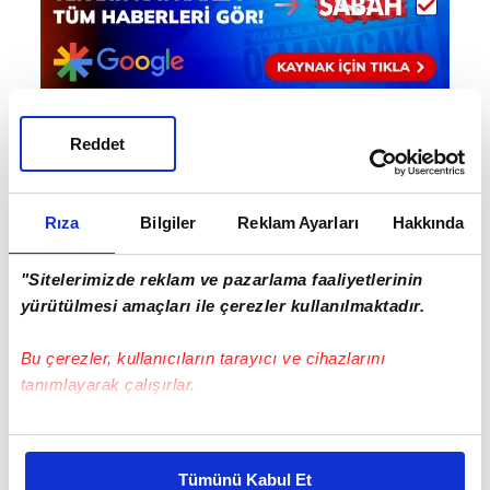
Reddet
Haber Girişi
Aytunç Akın - Editör
Rıza
Bilgiler
Reklam Ayarları
Hakkında
"Sitelerimizde reklam ve pazarlama faaliyetlerinin
#GÖZTEPE
#SÜPER LİG
#STANİMİR STOİLOV
yürütülmesi amaçları ile çerezler kullanılmaktadır.
Bu çerezler, kullanıcıların tarayıcı ve cihazlarını
tanımlayarak çalışırlar.
Bu çerezlere izin vermeniz halinde sizlere özel
kişiselleştirilmiş reklamlar sunabilir, sayfalarımızda sizlere
Tümünü Kabul Et
daha iyi reklam deneyimi yaşatabiliriz. Bunu yaparken