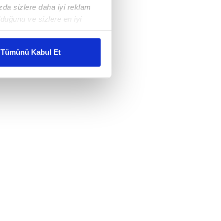
ızda sizlere daha iyi reklam
duğunu ve sizlere en iyi
liyetlerimizi karşılamak
Tümünü Kabul Et
ar gösterilmeyecektir."
çerezler kullanılmaktadır. Bu
u hizmetlerinin sunulması
i ve sizlere yönelik
nılacaktır.
kin detaylı bilgi için Ayarlar
ak ve sitemizde ilgili