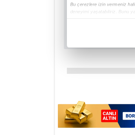
Bu çerezlere izin vermeniz halin
deneyimi yaşatabiliriz. Bunu y
içerikleri sunabilmek adına el
noktasında tek gelir kalemimiz 
Her halükârda, kullanıcılar, bu 
Sizlere daha iyi bir hizmet sun
çerezler vasıtasıyla çeşitli kiş
amacıyla kullanılmaktadır. Diğer
reklam/pazarlama faaliyetlerinin
Çerezlere ilişkin tercihlerinizi 
butonuna tıklayabilir,
Çerez Bi
6698 sayılı Kişisel Verilerin 
mevzuata uygun olarak kullanılan