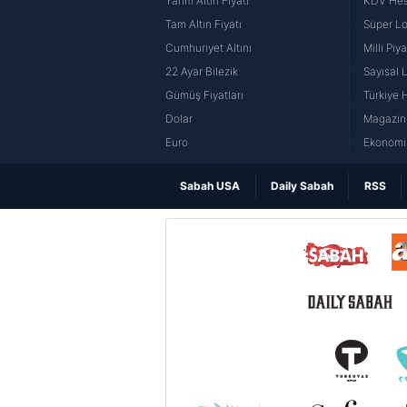
Yarım Altın Fiyatı
KDV He
Tam Altın Fiyatı
Süper Lo
Cumhuriyet Altını
Milli Pi
22 Ayar Bilezik
Sayısal 
Gümüş Fiyatları
Türkiye H
Dolar
Magazin 
Euro
Ekonomi 
Sabah USA
Daily Sabah
RSS