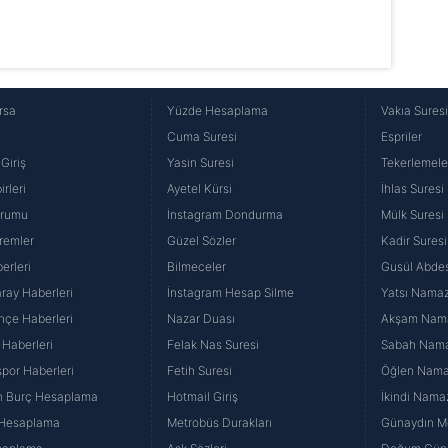
rsa
Yüzde Hesaplama
Vakıa Sures
Cuma Suresi
Espriler
Giriş
Yasin Suresi
Tekerlemele
rleri
Ayetel Kürsi
İhlas Suresi
urumu
İnstagram Dondurma
Mülk Suresi
remler
Güzel Sözler
Kadir Suresi
erleri
Bilmeceler
Gusül Abdes
ray Haberleri
İnstagram Hesap Silme
Yatsı Namazı
hçe Haberleri
Nazar Duası
Akşam Namaz
 Haberleri
Felak Nas Suresi
Sabah Namaz
por Haberleri
Fetih Suresi
Öğlen Namazı
n Burç Hesaplama
Hotmail Giriş
İkindi Namaz
 Hesaplama
Metrobüs Durakları
Günaydın Me