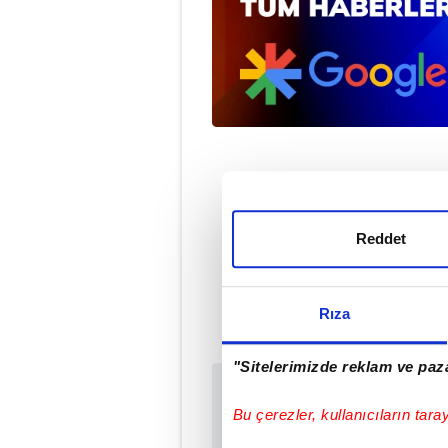
Doğ
Reddet
#TRABZ
Rıza
"Sitelerimizde reklam ve paza
Sabah.com.tr Uyg
Bu çerezler, kullanıcıların tara
Uygulamalara Özel Ay