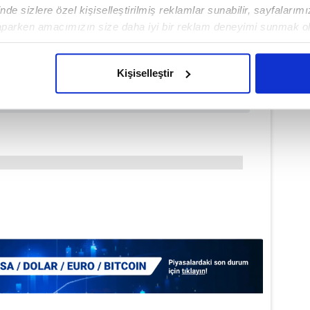
de sizlere özel kişiselleştirilmiş reklamlar sunabilir, sayfalarım
aparken amacımızın size daha iyi bir reklam deneyimi sunmak ol
imizden gelen çabayı gösterdiğimizi ve bu noktada, reklamların ma
olduğunu sizlere hatırlatmak isteriz.
Kişiselleştir
çerezlere izin vermedikleri takdirde, kullanıcılara hedefli reklaml
abilmek için İnternet Sitemizde kendimize ve üçüncü kişilere ait 
isel verileriniz işlenmekte olup gerekli olan çerezler bilgi toplum
 çerezler, sitemizin daha işlevsel kılınması ve kişiselleştirilmes
 yapılması, amaçlarıyla sınırlı olarak açık rızanız dahilinde kulla
aşağıda yer alan panel vasıtasıyla belirleyebilirsiniz. Çerezlere iliş
lgilendirme Metnimizi
ziyaret edebilirsiniz.
Korunması Kanunu uyarınca hazırlanmış Aydınlatma Metnimizi okum
 çerezlerle ilgili bilgi almak için lütfen
tıklayınız
.