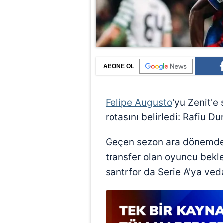
ABONE OL
Felipe Augusto
'yu Zenit'e 
rotasını belirledi: Rafiu Du
Geçen sezon ara dönemde İ
transfer olan oyuncu bekl
santrfor da Serie A'ya ved