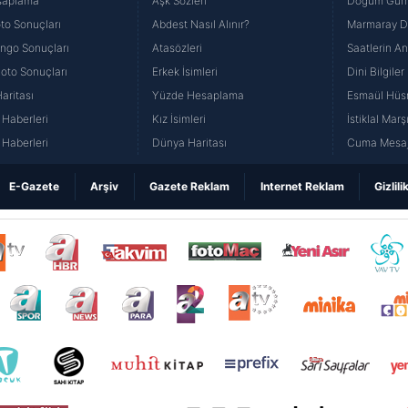
saplama
Aşk Sözleri
Doğum Günü
to Sonuçları
Abdest Nasıl Alınır?
Marmaray Du
yango Sonuçları
Atasözleri
Saatlerin A
Loto Sonuçları
Erkek İsimleri
Dini Bilgiler
aritası
Yüzde Hesaplama
Esmaül Hüs
Haberleri
Kız İsimleri
İstiklal Marş
Haberleri
Dünya Haritası
Cuma Mesaj
E-Gazete
Arşiv
Gazete Reklam
Internet Reklam
Gizlili