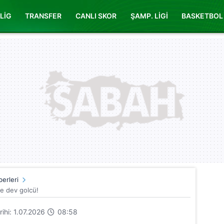
LİG
TRANSFER
CANLI SKOR
ŞAMP. LİGİ
BASKETBOL
erleri
e dev golcü!
arihi: 1.07.2026
08:58