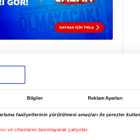
Haber Girişi
ukan Yıldırım - Editör
ONSPOR
#FELİPE AUGUSTO
Bilgiler
Reklam Ayarları
rlama faaliyetlerinin yürütülmesi amaçları ile çerezler kullan
ulamamızı İndirin
yıcı ve cihazlarını tanımlayarak çalışırlar.
rıcalıkları Keşfedin!