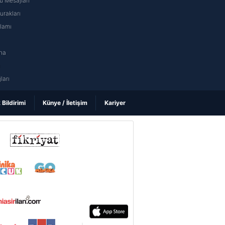
 Mesajları
rakları
nlamı
na
ı
ları
k Bildirimi
Künye / İletişim
Kariyer