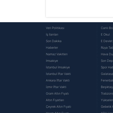
Veri Politikası
Canlı Bo
İş İlanları
E Okul
Son Dakika
E Devlet 
Haberler
Rüya Tabi
Namaz Vakitleri
Hava D
İmsakiye
Son Dep
İstanbul İmsakiye
Spor Hab
İstanbul İftar Vakti
Galatasa
Ankara İftar Vakti
Fenerba
İzmir İftar Vakti
Beşiktaş
Gram Altın Fiyatı
Trabzons
Altın Fiyatları
Yüksele
Çeyrek Altın Fiyatı
Gebelik