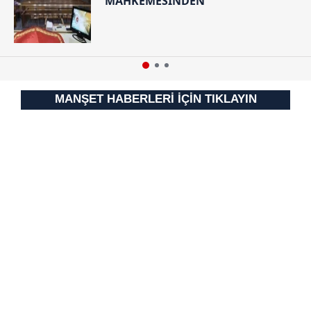
MAHKEMESİNDEN
Çerezlere ilişkin tercihlerinizi aşağıda yer alan panel
vasıtasıyla belirleyebilirsiniz. Çerezlere ilişkin detaylı bilgi
için Ayarlar butonuna tıklayabilir,
Çerez Bilgilendirme
Metnimizi
ziyaret edebilirsiniz.
6698 sayılı Kişisel Verilerin Korunması Kanunu uyarınca
MANŞET HABERLERİ İÇİN TIKLAYIN
hazırlanmış Aydınlatma Metnimizi okumak ve sitemizde
ilgili mevzuata uygun olarak kullanılan çerezlerle ilgili bilgi
almak için lütfen
tıklayınız
.