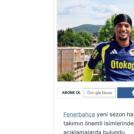
ABONE OL
Fenerbahçe
yeni sezon haz
takımın önemli isimlerind
açıklamalarda bulundu.