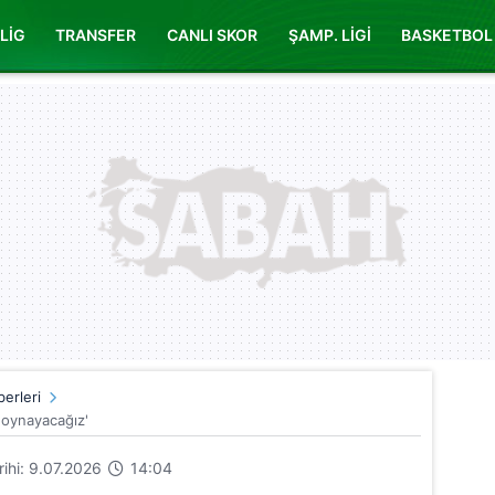
LİG
TRANSFER
CANLI SKOR
ŞAMP. LİGİ
BASKETBOL
erleri
 oynayacağız'
arihi: 9.07.2026
14:04