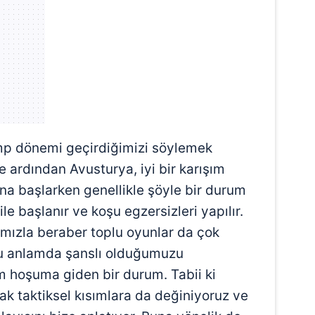
 çerezlerle ilgili bilgi almak için lütfen
tıklayınız
.
mp dönemi geçirdiğimizi söylemek
e ardından Avusturya, iyi bir karışım
ona başlarken genellikle şöyle bir durum
ile başlanır ve koşu egzersizleri yapılır.
amızla beraber toplu oyunlar da çok
 bu anlamda şanslı olduğumuzu
 hoşuma giden bir durum. Tabii ki
k taktiksel kısımlara da değiniyoruz ve