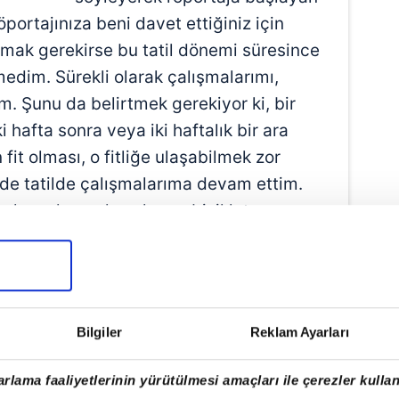
portajınıza beni davet ettiğiniz için
lmak gerekirse bu tatil dönemi süresince
edim. Sürekli olarak çalışmalarımı,
. Şunu da belirtmek gerekiyor ki, bir
ki hafta sonra veya iki haftalık bir ara
t olması, o fitliğe ulaşabilmek zor
n de tatilde çalışmalarıma devam ettim.
alışmalarım, koşularım, bisiklet
şmalarımı devam ettirdim. Sadece
lenme olduğunu söyleyebilirim ama
ekilde boşluk vermedim. Sezona
sinde de hazır bir şekilde geldiğimi
Bilgiler
Reklam Ayarları
rlama faaliyetlerinin yürütülmesi amaçları ile çerezler kullan
YACAĞIZ"