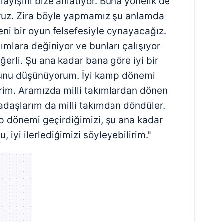
layışını bize anlatıyor. Buna yönelik de
oruz. Zira böyle yapmamız şu anlamda
yeni bir oyun felsefesiyle oynayacağız.
sımlara değiniyor ve bunları çalışıyor
erli. Şu ana kadar bana göre iyi bir
unu düşünüyorum. İyi kamp dönemi
irim. Aramızda milli takımlardan dönen
adaşlarım da milli takımdan döndüler.
p dönemi geçirdiğimizi, şu ana kadar
 iyi ilerlediğimizi söyleyebilirim."