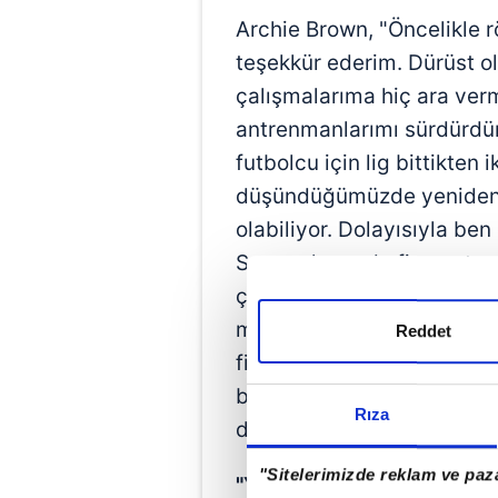
Archie Brown, "Öncelikle rö
teşekkür ederim. Dürüst o
çalışmalarıma hiç ara verm
antrenmanlarımı sürdürdüm
futbolcu için lig bittikten i
düşündüğümüzde yeniden fi
olabiliyor. Dolayısıyla be
Spor salonunda fitnessta ç
çalışmalarım oldu ve çalı
mental anlamda bir nefes
Reddet
fiziksel anlamda hiçbir ş
başladığımız bu kamp önce
Rıza
düşünüyorum" dedi.
"Sitelerimizde reklam ve paza
"YENİ BİR OYUNLA OYNA