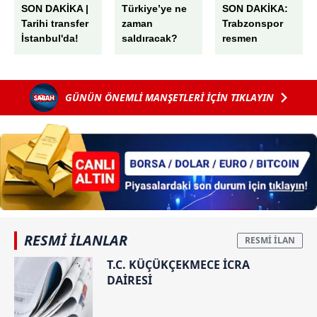
SON DAKİKA |
Türkiye’ye ne
SON DAKİKA:
Tarihi transfer
zaman
Trabzonspor
İstanbul'da!
saldıracak?
resmen
Salah'tan ilk
açıkladı!
mesaj: Bize her
Mohamed
yer Trabzon
Salah transferi
GÜNÜN ÖNEMLİ MANŞETLERİ İÇİN TIKLAYIN
sonrası
Ertuğrul
Doğan'dan ilk
sözler
RESMİ İLANLAR
T.C. KÜÇÜKÇEKMECE İCRA
DAİRESİ