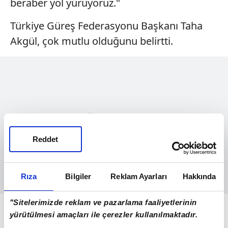
beraber yol yürüyoruz."
Türkiye Güreş Federasyonu Başkanı Taha
Akgül, çok mutlu olduğunu belirtti.
Reddet
Rıza
Bilgiler
Reklam Ayarları
Hakkında
"Sitelerimizde reklam ve pazarlama faaliyetlerinin
Rıza'nın zor bir süreçten geçerek bu tarihi
yürütülmesi amaçları ile çerezler kullanılmaktadır.
başarıya imza attığını vurgulayan Akgül,