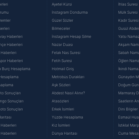
rleri
Ayetel Kürsi
İhlas Suresi
urumu
İnstagram Dondurma
Mülk Suresi
remler
Güzel Sözler
Kadir Suresi
erleri
Bilmeceler
Gusül Abdes
ray Haberleri
İnstagram Hesap Silme
Yatsı Namazı
hçe Haberleri
Nazar Duası
Akşam Namaz
 Haberleri
Felak Nas Suresi
Sabah Namaz
por Haberleri
Fetih Suresi
Öğlen Namazı
n Burç Hesaplama
Hotmail Giriş
İkindi Namaz
 Hesaplama
Metrobüs Durakları
Günaydın Me
saplama
Aşk Sözleri
Doğum Günü
to Sonuçları
Abdest Nasıl Alınır?
Marmaray Du
yango Sonuçları
Atasözleri
Saatlerin A
Loto Sonuçları
Erkek İsimleri
Dini Bilgiler
aritası
Yüzde Hesaplama
Esmaül Hüs
Haberleri
Kız İsimleri
İstiklal Marş
Haberleri
Dünya Haritası
Cuma Mesaj