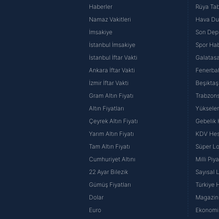
Haberler
Rüya Tabi
Namaz Vakitleri
Hava D
İmsakiye
Son Dep
İstanbul İmsakiye
Spor Hab
İstanbul İftar Vakti
Galatasa
Ankara İftar Vakti
Fenerba
İzmir İftar Vakti
Beşiktaş
Gram Altın Fiyatı
Trabzons
Altın Fiyatları
Yüksele
Çeyrek Altın Fiyatı
Gebelik
Yarım Altın Fiyatı
KDV He
Tam Altın Fiyatı
Süper Lo
Cumhuriyet Altını
Milli Pi
22 Ayar Bilezik
Sayısal 
Gümüş Fiyatları
Türkiye H
Dolar
Magazin 
Euro
Ekonomi 