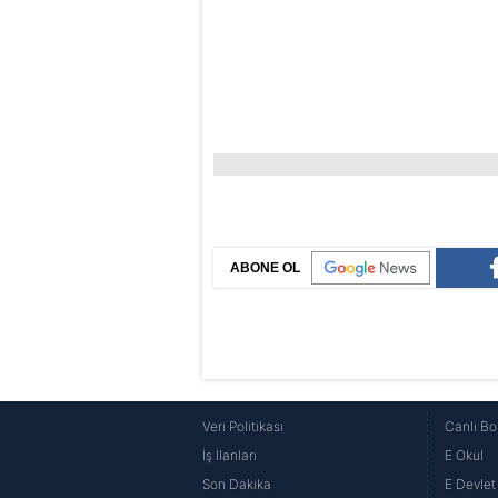
ABONE OL
Veri Politikası
Canlı Bo
İş İlanları
E Okul
Son Dakika
E Devlet 