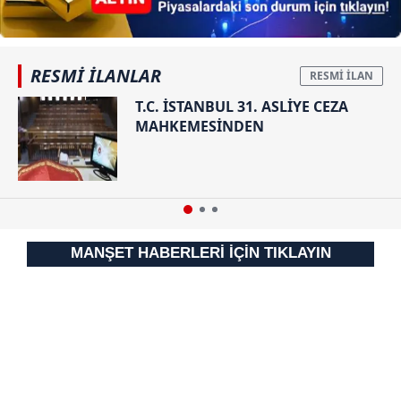
sınırlı olarak açık rızanız dahilinde kullanılacaktır.
Çerezlere ilişkin tercihlerinizi aşağıda yer alan panel
RESMİ İLANLAR
vasıtasıyla belirleyebilirsiniz. Çerezlere ilişkin detaylı bilgi
T.C. İSTANBUL 31. ASLİYE CEZA
için Ayarlar butonuna tıklayabilir,
Çerez Bilgilendirme
MAHKEMESİNDEN
Metnimizi
ziyaret edebilirsiniz.
6698 sayılı Kişisel Verilerin Korunması Kanunu uyarınca
hazırlanmış Aydınlatma Metnimizi okumak ve sitemizde
ilgili mevzuata uygun olarak kullanılan çerezlerle ilgili bilgi
almak için lütfen
tıklayınız
.
MANŞET HABERLERİ İÇİN TIKLAYIN