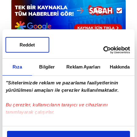
Reddet
Haber Girişi
Hakan Kurt - Editör
Rıza
Bilgiler
Reklam Ayarları
Hakkında
"Sitelerimizde reklam ve pazarlama faaliyetlerinin
yürütülmesi amaçları ile çerezler kullanılmaktadır.
#VODAFONE SULTANLAR LİGİ
#GÖZTEPE
Bu çerezler, kullanıcıların tarayıcı ve cihazlarını
tanımlayarak çalışırlar.
Bu çerezlere izin vermeniz halinde sizlere özel
kişiselleştirilmiş reklamlar sunabilir, sayfalarımızda sizlere