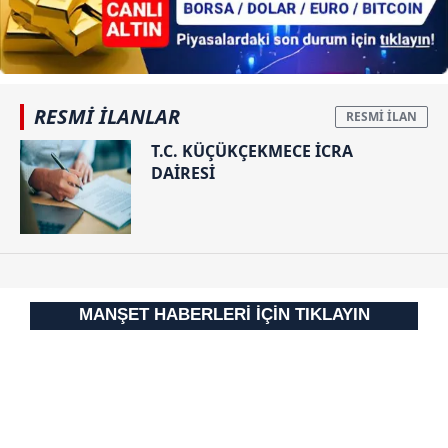
reklam/pazarlama faaliyetlerinin yapılması, amaçlarıyla
sınırlı olarak açık rızanız dahilinde kullanılacaktır.
Çerezlere ilişkin tercihlerinizi aşağıda yer alan panel
vasıtasıyla belirleyebilirsiniz. Çerezlere ilişkin detaylı bilgi
RESMİ İLANLAR
için Ayarlar butonuna tıklayabilir,
Çerez Bilgilendirme
T.C. KÜÇÜKÇEKMECE İCRA
Metnimizi
ziyaret edebilirsiniz.
DAİRESİ
6698 sayılı Kişisel Verilerin Korunması Kanunu uyarınca
hazırlanmış Aydınlatma Metnimizi okumak ve sitemizde
ilgili mevzuata uygun olarak kullanılan çerezlerle ilgili bilgi
almak için lütfen
tıklayınız
.
MANŞET HABERLERİ İÇİN TIKLAYIN