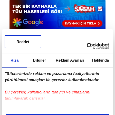
Reddet
Haber Girişi
Aytunç Akın - Editör
Rıza
Bilgiler
Reklam Ayarları
Hakkında
"Sitelerimizde reklam ve pazarlama faaliyetlerinin
#WİMBLEDON
#ARYNA SABALENKA
yürütülmesi amaçları ile çerezler kullanılmaktadır.
#JANNİK SİNNER
Bu çerezler, kullanıcıların tarayıcı ve cihazlarını
tanımlayarak çalışırlar.
Bu çerezlere izin vermeniz halinde sizlere özel