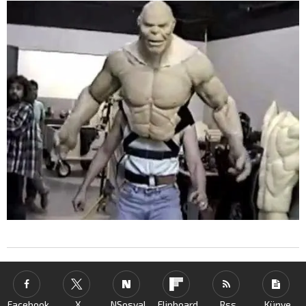
Facebook
X
NSosyal
Flipboard
Rss
Künye