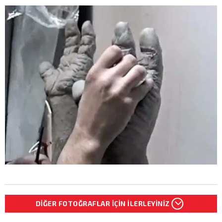
DİĞER FOTOĞRAFLAR İÇİN İLERLEYİNİZ