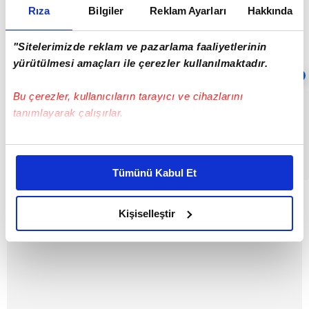
Rıza
Bilgiler
Reklam Ayarları
Hakkında
"Sitelerimizde reklam ve pazarlama faaliyetlerinin
yürütülmesi amaçları ile çerezler kullanılmaktadır.
Sıradaki
OTOMATİK OYNAT
Bu çerezler, kullanıcıların tarayıcı ve cihazlarını
Uzun yaşamın
tanımlayarak çalışırlar.
sırrı 35’te
çözülüyor |
Video
Bu çerezlere izin vermeniz halinde sizlere özel
02:49
kişiselleştirilmiş reklamlar sunabilir, sayfalarımızda sizlere
Tümünü Kabul Et
daha iyi reklam deneyimi yaşatabiliriz. Bunu yaparken
amacımızın size daha iyi bir reklam deneyimi sunmak
olduğunu ve sizlere en iyi içerikleri sunabilmek adına
Kişiselleştir
elimizden gelen çabayı gösterdiğimizi ve bu noktada,
reklamların maliyetlerimizi karşılamak noktasında tek gelir
kalemimiz olduğunu sizlere hatırlatmak isteriz.
Her halükârda, kullanıcılar, bu çerezlere izin vermedikleri