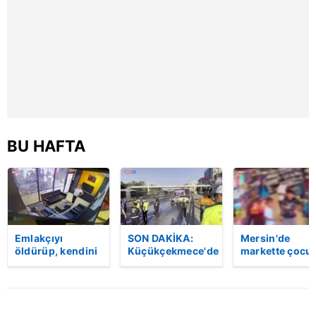
hazırlanmış Aydınlatma Metnimizi okumak ve sitemizde
ilgili mevzuata uygun olarak kullanılan çerezlerle ilgili bilgi
almak için lütfen
tıklayınız
.
BU HAFTA
Emlakçıyı
SON DAKİKA:
Mersin'de
öldürüp, kendini
Küçükçekmece'de
markette çocu
vurduğu olayın
korkunç kaza!
darbeden
görüntüsü
Otomobil, İETT
şüpheli
ortaya çıktı |
otobüsüne
gözaltında
Video
çarptı: 3 kişi
hayatını kaybetti